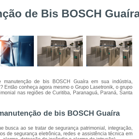
Suporte Técnico Digifort
Alarme de 
enção de Bis BOSCH Guaír
Alarme de Incêndio BOSCH Curitiba
Instalação de Sistemas de Controle de Acesso
Instalação e Configuraçã
Instalação e Manutenção de Bis BOSC
Instalação e Manutenção de Catracas
Integração de Sistema de Controle
Instalação de Energia Solar
Instalação
o e manutenção de bis BOSCH Guaíra em sua indústria,
ora? Então conheça agora mesmo o Grupo Lasetronik, o grupo
Instalação de Sistema de Aterramento
Inst
imonial nas regiões de Curitiba, Paranaguá, Paraná, Santa
Manutenção de Energia Solar Curitiba
Projeto e Instalação de SPDA
e manutenção de bis BOSCH Guaíra
Alarme de Intrusão BOSCH
Alarme de
 busca ao se tratar de segurança patrimonial, integração,
Alarme Fibra Perimetral
Cofres Eletrô
os de segurança eletrônica, redes e assistência técnica em