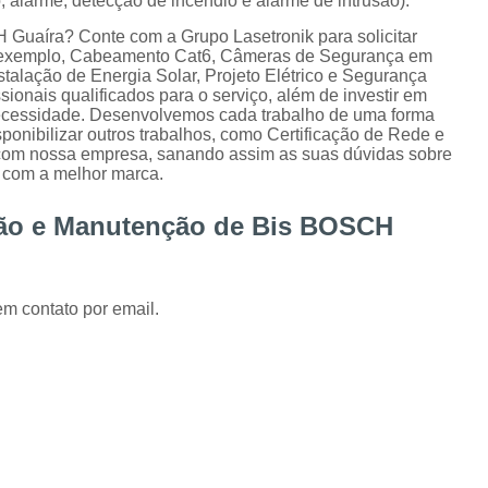
 alarme, detecção de incêndio e alarme de intrusão).
Instalação de Alarme Perimetral
Inst
Guaíra? Conte com a Grupo Lasetronik para solicitar
Instalação e Manutenção Cerca Elétrica Spee
r exemplo, Cabeamento Cat6, Câmeras de Segurança em
talação de Energia Solar, Projeto Elétrico e Segurança
Manutenção de Segurança Eletrônica Curitiba
sionais qualificados para o serviço, além de investir em
ecessidade. Desenvolvemos cada trabalho de uma forma
Câmera para Acompanhamento de 
sponibilizar outros trabalhos, como Certificação de Rede e
 com nossa empresa, sanando assim as suas dúvidas sobre
Instalação Câmeras Hikvision
Instalação 
o com a melhor marca.
Instalação de Câmera de Segurança Curitiba
ação e Manutenção de Bis BOSCH
Instalação de Câmeras Axis
Instalação de Sistem
Instalação e Configuração de Sistema para 
em contato por email.
Desenvolvimento de 
Desenvolvimento de Proje
Desenvolvimento de Projetos em Automação P
Integração de VMS
Manutenção 