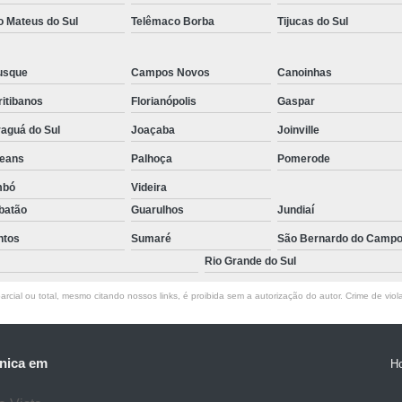
o Mateus do Sul
Telêmaco Borba
Tijucas do Sul
usque
Campos Novos
Canoinhas
itibanos
Florianópolis
Gaspar
aguá do Sul
Joaçaba
Joinville
leans
Palhoça
Pomerode
mbó
Videira
batão
Guarulhos
Jundiaí
ntos
Sumaré
São Bernardo do Camp
Rio Grande do Sul
rcial ou total, mesmo citando nossos links, é proibida sem a autorização do autor. Crime de viol
nica em
H