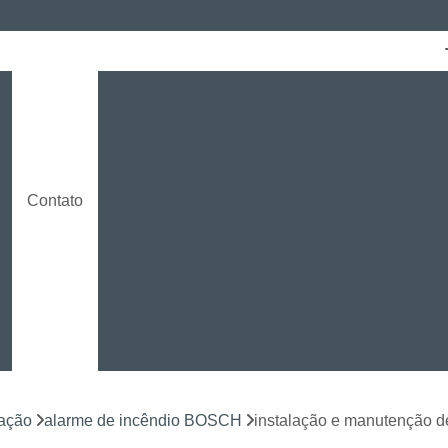
Cabeamento Cat6
Certificação de Red
Instalação Cabeamento Gigalan
Insta
o
Instalação de Cabeamento E
Instalação de Cabeamento 
Contato
Instalação de Cabeamento Estruturado Indust
Instalação de Cabeamento para CF
Empresa Certificada Milestone
Instalação de Sistema de CFTV Curitiba
Instalação e Configuração em D
Instalação e Treinamento em NVR
mação
alarme de incêndio BOSCH
instalação e manutenção 
Instalação LPR para CFTV
Licença Ins