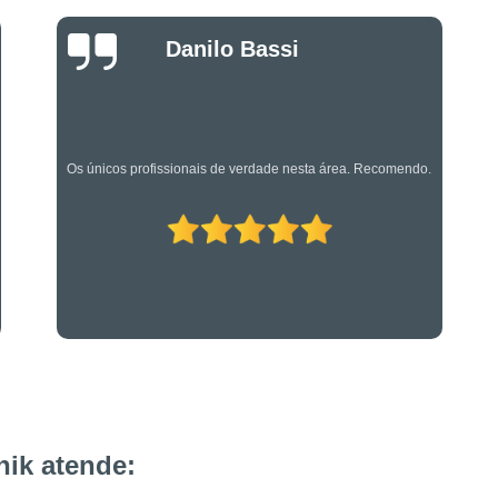
Projeto de Alarme de Inc
Luciano Rueda
Serviços Especializado
Oliveira
Serviços Especializados em Su
Suporte Técnico em Segurança El
Os caras são bons mesmo! Profissionais de primeira!
ik atende: