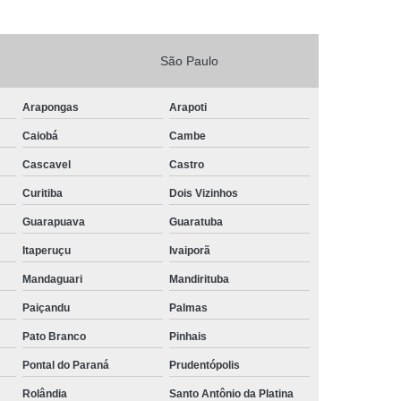
São Paulo
Arapongas
Arapoti
Caiobá
Cambe
Cascavel
Castro
Curitiba
Dois Vizinhos
Guarapuava
Guaratuba
Itaperuçu
Ivaiporã
Mandaguari
Mandirituba
Paiçandu
Palmas
Pato Branco
Pinhais
Pontal do Paraná
Prudentópolis
Rolândia
Santo Antônio da Platina