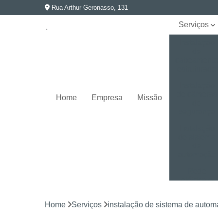
Rua Arthur Geronasso, 131
Serviços
Instalação
de
cabeament
estruturado
Instalação
de câmeras
Home
Empresa
Missão
de
segurança
Instalação
de sistema
de
automação
Rede
elétrica e
aterramento
Home
Serviços
instalação de sistema de auto
Segurança
eletrônica