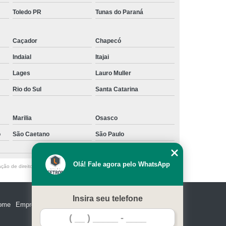
Toledo PR
Tunas do Paraná
Caçador
Chapecó
Indaial
Itajai
Lages
Lauro Muller
Rio do Sul
Santa Catarina
Marilia
Osasco
o
São Caetano
São Paulo
Olá! Fale agora pelo WhatsApp
ação de direito autoral – artigo 184 do Código Penal –
Lei 9610/98 - Lei de
Insira seu telefone
ome
Empresa
Missão
Serviços
Contato
Mapa do site