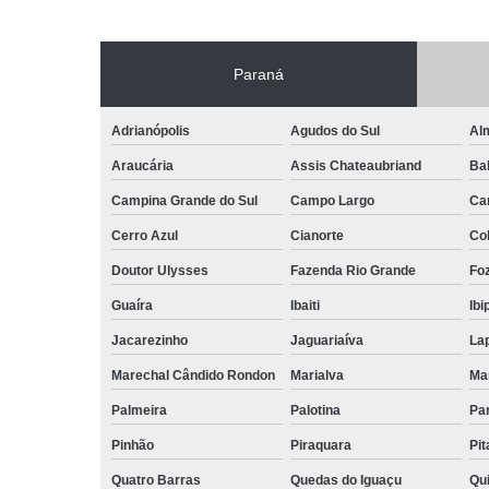
Paraná
Adrianópolis
Agudos do Sul
Al
Araucária
Assis Chateaubriand
Ba
Campina Grande do Sul
Campo Largo
Ca
Cerro Azul
Cianorte
Co
Doutor Ulysses
Fazenda Rio Grande
Foz
Guaíra
Ibaiti
Ibi
Jacarezinho
Jaguariaíva
La
Marechal Cândido Rondon
Marialva
Ma
Palmeira
Palotina
Pa
Pinhão
Piraquara
Pi
Quatro Barras
Quedas do Iguaçu
Qu