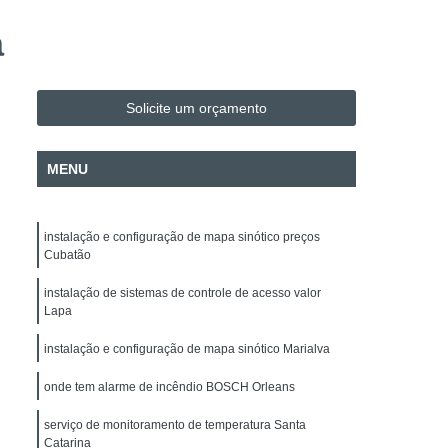
Evacuação
Alarme de Incêndio BOSCH
a
Alarme de Incêndio BOSCH Paraná
Instalação e Configuração de Mapa Sinótico
Solicite um orçamento
o de Sistema de Automação
H
Instalação e Manutenção de Cancela
MENU
Instalação e Manutenção de Commbox
 de Acesso
Empresa de Facilities
instalação e configuração de mapa sinótico preços
 de Fotovoltaico
Instalação de Para-raio
Cubatão
alação Elétrica
Manutenção de Energia Solar
instalação de sistemas de controle de acesso valor
Lapa
Manutenção de Energia Solar Paraná
instalação e configuração de mapa sinótico Marialva
Projeto Elétrico
Projeto SPDA
 Intrusão DSC
Alarme Fibra Microwave
onde tem alarme de incêndio BOSCH Orleans
nicos
Empresa de Segurança Eletrônica
serviço de monitoramento de temperatura Santa
Catarina