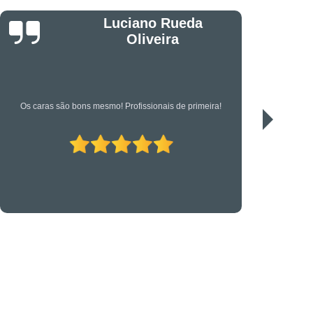
êndio
Projeto Executivo
s em Suportes para CFTV
Jonas
portes para Controle de Acesso
etrônica
Suporte Técnico em TI
Serviço de qualidade!