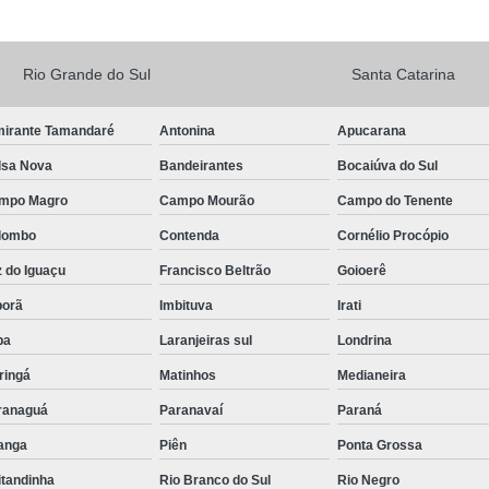
Rio Grande do Sul
Santa Catarina
mirante Tamandaré
Antonina
Apucarana
lsa Nova
Bandeirantes
Bocaiúva do Sul
mpo Magro
Campo Mourão
Campo do Tenente
lombo
Contenda
Cornélio Procópio
 do Iguaçu
Francisco Beltrão
Goioerê
porã
Imbituva
Irati
pa
Laranjeiras sul
Londrina
ringá
Matinhos
Medianeira
ranaguá
Paranavaí
Paraná
tanga
Piên
Ponta Grossa
itandinha
Rio Branco do Sul
Rio Negro