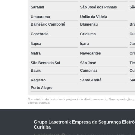
Sarandi
São José dos Pinhais
Sã
Umuarama
União da Vitória
Balneário Camboriú
Blumenau
Br
Concórdia
Criciuma
Cur
Itapoa
Içara
Jar
Mafra
Navegantes
Or
São Bento do Sul
São José
Ti
Bauru
Campinas
Cu
Registro
Santo André
Sa
Porto Alegre
O conteúdo do texto desta página é de direito reservado. Sua reprodução, pa
direitos autorais
.
Grupo Lasetronik Empresa de Segurança Eletrô
Curitiba