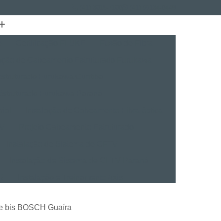
(41) 3015-7100
(41) 99134-0448
e
Certificação FLUKE
Fusão de Fibra
lação de Cabeamento Estruturado Furukawa
struturado Furukawa Curitiba
Estruturado Furukawa Paraná
rial
Instalação de Cabeamento Fibra óptica
TV
Projeto Cabeamento Estruturado
Instalação de Sistema de CFTV
Instalação de Sistema de CFTV Paraná
VR
Instalação e Treinamento Axis
Instalação e Treinamento em VMS
de bis BOSCH Guaíra
talação BVMS
Licenças Instalação Digifort