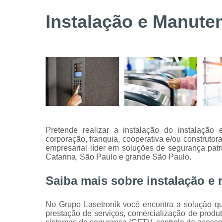
Serviços de
Instalação e Manut
instalação
de câmeras
de
segurança
Serviços
técnicos
Pretende realizar a instalação do instalaçã
corporação, franquia, cooperativa e/ou construt
empresarial líder em soluções de segurança patr
Catarina, São Paulo e grande São Paulo.
Saiba mais sobre instalação 
No Grupo Lasetronik você encontra a solução que
prestação de serviços, comercialização de produt