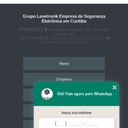
Grupo Lasetronik Empresa de Segurança
Eletrônica em Curitiba
Unidade01
Rua Arthur Geronasso, 131 - Boa Vista -
Curitiba - PR
CEP: 82560-500
(41) 3015-7100
(41) 99134-0448
contato@grupolasetronik.com.br
Home
Empresa
Olá! Fale agora pelo WhatsApp
Missão
Serviços
Insira seu telefone
Contato