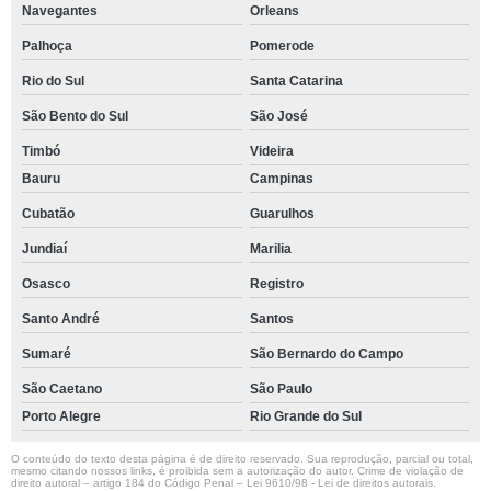
Navegantes
Orleans
Palhoça
Pomerode
Rio do Sul
Santa Catarina
São Bento do Sul
São José
Timbó
Videira
Bauru
Campinas
Cubatão
Guarulhos
Jundiaí
Marilia
Osasco
Registro
Santo André
Santos
Sumaré
São Bernardo do Campo
São Caetano
São Paulo
Porto Alegre
Rio Grande do Sul
O conteúdo do texto desta página é de direito reservado. Sua reprodução, parcial ou total,
mesmo citando nossos links, é proibida sem a autorização do autor. Crime de violação de
direito autoral – artigo 184 do Código Penal –
Lei 9610/98 - Lei de direitos autorais
.