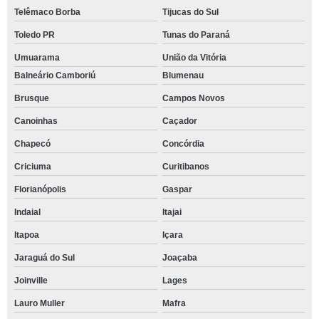
Telêmaco Borba
Tijucas do Sul
Toledo PR
Tunas do Paraná
Umuarama
União da Vitória
Balneário Camboriú
Blumenau
Brusque
Campos Novos
Canoinhas
Caçador
Chapecó
Concórdia
Criciuma
Curitibanos
Florianópolis
Gaspar
Indaial
Itajai
Itapoa
Içara
Jaraguá do Sul
Joaçaba
Joinville
Lages
Lauro Muller
Mafra