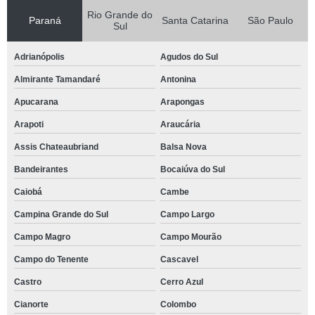
Rio Grande do
Paraná
Santa Catarina
São Paulo
Sul
Adrianópolis
Agudos do Sul
Almirante Tamandaré
Antonina
Apucarana
Arapongas
Arapoti
Araucária
Assis Chateaubriand
Balsa Nova
Bandeirantes
Bocaiúva do Sul
Caiobá
Cambe
Campina Grande do Sul
Campo Largo
Campo Magro
Campo Mourão
Campo do Tenente
Cascavel
Castro
Cerro Azul
Cianorte
Colombo