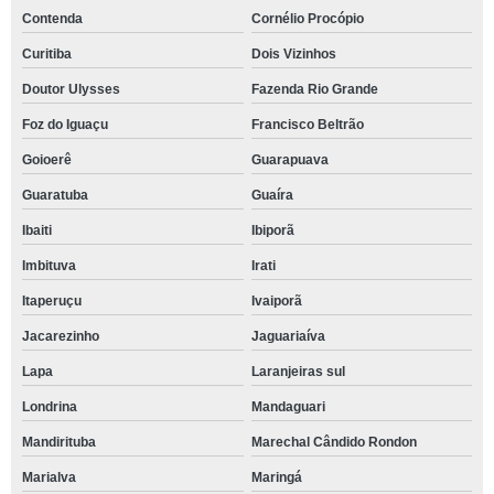
Contenda
Cornélio Procópio
Curitiba
Dois Vizinhos
Doutor Ulysses
Fazenda Rio Grande
Foz do Iguaçu
Francisco Beltrão
Goioerê
Guarapuava
Guaratuba
Guaíra
Ibaiti
Ibiporã
Imbituva
Irati
Itaperuçu
Ivaiporã
Jacarezinho
Jaguariaíva
Lapa
Laranjeiras sul
Londrina
Mandaguari
Mandirituba
Marechal Cândido Rondon
Marialva
Maringá