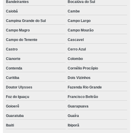
Bandeirantes
Bocaiúva do Sul
Caiobá
Cambe
Campina Grande do Sul
Campo Largo
Campo Magro
Campo Mourão
Campo do Tenente
Cascavel
Castro
Cerro Azul
Cianorte
Colombo
Contenda
Cornélio Procópio
Curitiba
Dois Vizinhos
Doutor Ulysses
Fazenda Rio Grande
Foz do Iguaçu
Francisco Beltrão
Goioerê
Guarapuava
Guaratuba
Guaíra
Ibaiti
Ibiporã