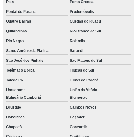
Piên
Ponta Grossa
Pontal do Paraná
Prudentópolis
Quatro Barras
Quedas do Iguaçu
Quitandinha
Rio Branco do Sul
Rio Negro
Rolândia
Santo Antônio da Platina
Sarandi
São José dos Pinhais
São Mateus do Sul
Telêmaco Borba
Tijucas do Sul
Toledo PR
Tunas do Paraná
Umuarama
União da Vitória
Balneário Camboriú
Blumenau
Brusque
Campos Novos
Canoinhas
Caçador
Chapecó
Concórdia
Criciuma
Curitibanos