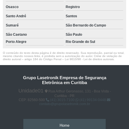
Osasco
Registro
Santo André
Santos
Sumaré
São Bernardo do Campo
São Caetano
São Paulo
Porto Alegre
Rio Grande do Sul
O conteúdo do texto desta página é de direito reservado. Sua reprodução, parcial ou total,
mesmo citando nossos links, é proibida sem a autorização do autor. Crime de violação de
direito autoral – artigo 184 do Código Penal –
Lei 9610/98 - Lei de direitos autorais
.
Grupo Lasetronik Empresa de Segurança
Eletrônica em Curitiba
Unidade01
Rua Arthur Geronasso, 131 - Boa Vista -
Curitiba - PR
CEP: 82560-500
(41) 3015-7100
(41) 99134-0448
contato@grupolasetronik.com.br
Home