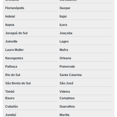
Florianópolis
Gaspar
Indaial
Itajai
Itapoa
Içara
Jaraguá do Sul
Joaçaba
Joinville
Lages
Lauro Muller
Mafra
Navegantes
Orleans
Palhoça
Pomerode
Rio do Sul
Santa Catarina
São Bento do Sul
São José
Timbó
Videira
Bauru
Campinas
Cubatão
Guarulhos
Jundiaí
Marilia