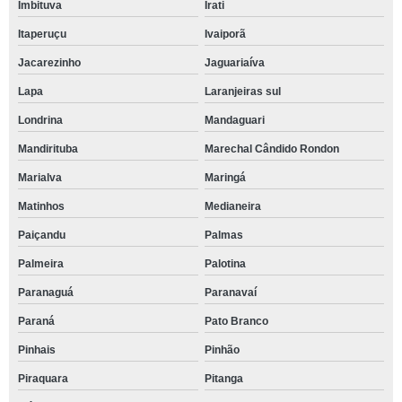
Imbituva
Irati
Itaperuçu
Ivaiporã
Jacarezinho
Jaguariaíva
Lapa
Laranjeiras sul
Londrina
Mandaguari
Mandirituba
Marechal Cândido Rondon
Marialva
Maringá
Matinhos
Medianeira
Paiçandu
Palmas
Palmeira
Palotina
Paranaguá
Paranavaí
Paraná
Pato Branco
Pinhais
Pinhão
Piraquara
Pitanga