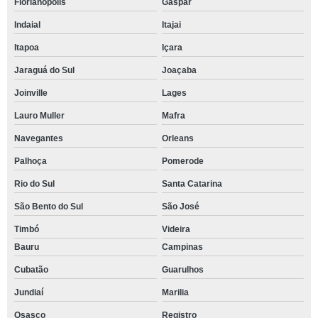
Florianópolis
Gaspar
Indaial
Itajai
Itapoa
Içara
Jaraguá do Sul
Joaçaba
Joinville
Lages
Lauro Muller
Mafra
Navegantes
Orleans
Palhoça
Pomerode
Rio do Sul
Santa Catarina
São Bento do Sul
São José
Timbó
Videira
Bauru
Campinas
Cubatão
Guarulhos
Jundiaí
Marilia
Osasco
Registro