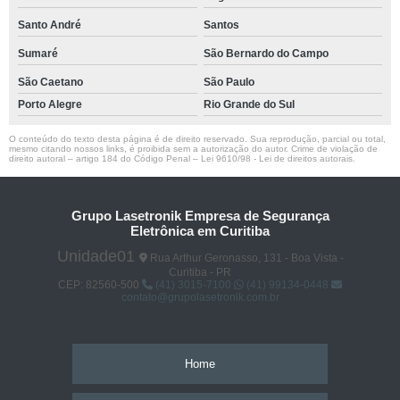
Santo André
Santos
Sumaré
São Bernardo do Campo
São Caetano
São Paulo
Porto Alegre
Rio Grande do Sul
O conteúdo do texto desta página é de direito reservado. Sua reprodução, parcial ou total,
mesmo citando nossos links, é proibida sem a autorização do autor. Crime de violação de
direito autoral – artigo 184 do Código Penal –
Lei 9610/98 - Lei de direitos autorais
.
Grupo Lasetronik Empresa de Segurança
Eletrônica em Curitiba
Unidade01
Rua Arthur Geronasso, 131 - Boa Vista -
Curitiba - PR
CEP: 82560-500
(41) 3015-7100
(41) 99134-0448
contato@grupolasetronik.com.br
Home