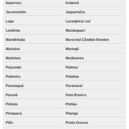
Itaperuçu
Ivaiporã
Jacarezinho
Jaguariaíva
Lapa
Laranjeiras sul
Londrina
Mandaguari
Mandirituba
Marechal Cândido Rondon
Marialva
Maringá
Matinhos
Medianeira
Paiçandu
Palmas
Palmeira
Palotina
Paranaguá
Paranavaí
Paraná
Pato Branco
Pinhais
Pinhão
Piraquara
Pitanga
Piên
Ponta Grossa