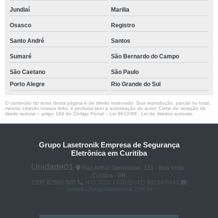
Jundiaí
Marilia
Osasco
Registro
Santo André
Santos
Sumaré
São Bernardo do Campo
São Caetano
São Paulo
Porto Alegre
Rio Grande do Sul
O conteúdo do texto desta página é de direito reservado. Sua reprodução, parcial ou total,
mesmo citando nossos links, é proibida sem a autorização do autor. Crime de violação de
direito autoral – artigo 184 do Código Penal –
Lei 9610/98 - Lei de direitos autorais
.
Grupo Lasetronik Empresa de Segurança
Eletrônica em Curitiba
Unidade01
Rua Arthur Geronasso, 131 - Boa Vista -
Curitiba - PR
CEP: 82560-500
(41) 3015-7100
(41) 99134-0448
contato@grupolasetronik.com.br