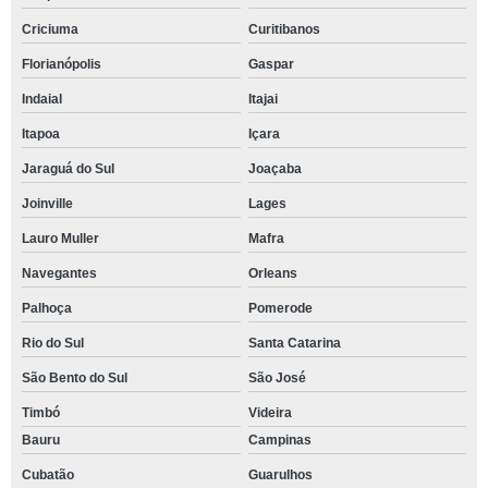
Criciuma
Curitibanos
Florianópolis
Gaspar
Indaial
Itajai
Itapoa
Içara
Jaraguá do Sul
Joaçaba
Joinville
Lages
Lauro Muller
Mafra
Navegantes
Orleans
Palhoça
Pomerode
Rio do Sul
Santa Catarina
São Bento do Sul
São José
Timbó
Videira
Bauru
Campinas
Cubatão
Guarulhos