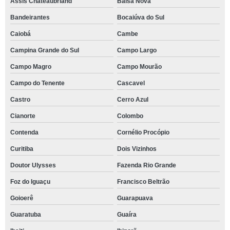
Assis Chateaubriand
Balsa Nova
Bandeirantes
Bocaiúva do Sul
Caiobá
Cambe
Campina Grande do Sul
Campo Largo
Campo Magro
Campo Mourão
Campo do Tenente
Cascavel
Castro
Cerro Azul
Cianorte
Colombo
Contenda
Cornélio Procópio
Curitiba
Dois Vizinhos
Doutor Ulysses
Fazenda Rio Grande
Foz do Iguaçu
Francisco Beltrão
Goioerê
Guarapuava
Guaratuba
Guaíra