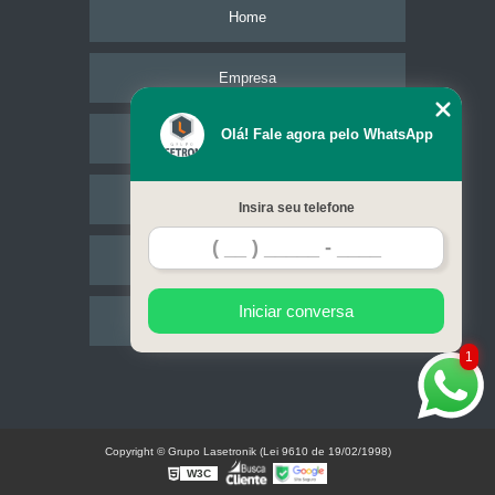
Home
Empresa
Olá! Fale agora pelo WhatsApp
Missão
Serviços
Insira seu telefone
Contato
Iniciar conversa
Mapa do site
1
Copyright © Grupo Lasetronik (Lei 9610 de 19/02/1998)
W3C