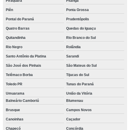
Piraquara
Pitanga
Piên
Ponta Grossa
Pontal do Paraná
Prudentópolis
Quatro Barras
Quedas do Iguaçu
Quitandinha
Rio Branco do Sul
Rio Negro
Rolândia
Santo Antônio da Platina
Sarandi
São José dos Pinhais
São Mateus do Sul
Telêmaco Borba
Tijucas do Sul
Toledo PR
Tunas do Paraná
Umuarama
União da Vitória
Balneário Camboriú
Blumenau
Brusque
Campos Novos
Canoinhas
Caçador
Chapecó
Concórdia