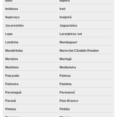
Ibaiti
Ibiporã
Imbituva
Irati
Itaperuçu
Ivaiporã
Jacarezinho
Jaguariaíva
Lapa
Laranjeiras sul
Londrina
Mandaguari
Mandirituba
Marechal Cândido Rondon
Marialva
Maringá
Matinhos
Medianeira
Paiçandu
Palmas
Palmeira
Palotina
Paranaguá
Paranavaí
Paraná
Pato Branco
Pinhais
Pinhão