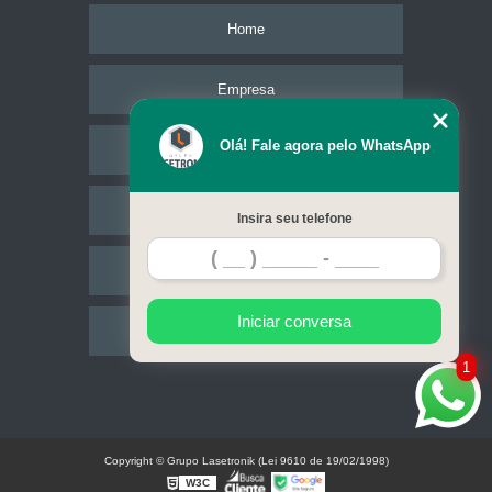
Home
Empresa
Olá! Fale agora pelo WhatsApp
Missão
Serviços
Insira seu telefone
Contato
Iniciar conversa
Mapa do site
1
Copyright © Grupo Lasetronik (Lei 9610 de 19/02/1998)
W3C