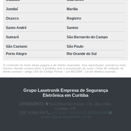
Jundiaí
Marilia
Osasco
Registro
Santo André
Santos
Sumaré
São Bernardo do Campo
São Caetano
São Paulo
Porto Alegre
Rio Grande do Sul
O conteúdo do texto desta página é de direito reservado. Sua reprodução, parcial ou total,
mesmo citando nossos links, é proibida sem a autorização do autor. Crime de violação de
direito autoral – artigo 184 do Código Penal –
Lei 9610/98 - Lei de direitos autorais
.
Grupo Lasetronik Empresa de Segurança
Eletrônica em Curitiba
Unidade01
Rua Arthur Geronasso, 131 - Boa Vista -
Curitiba - PR
CEP: 82560-500
(41) 3015-7100
(41) 99134-0448
contato@grupolasetronik.com.br