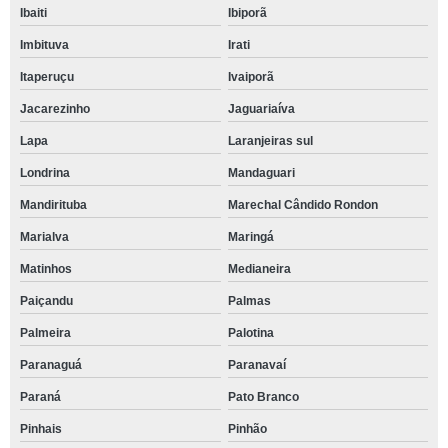
Ibaiti
Ibiporã
Imbituva
Irati
Itaperuçu
Ivaiporã
Jacarezinho
Jaguariaíva
Lapa
Laranjeiras sul
Londrina
Mandaguari
Mandirituba
Marechal Cândido Rondon
Marialva
Maringá
Matinhos
Medianeira
Paiçandu
Palmas
Palmeira
Palotina
Paranaguá
Paranavaí
Paraná
Pato Branco
Pinhais
Pinhão