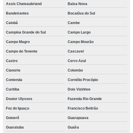
Assis Chateaubriand
Balsa Nova
Bandeirantes
Bocaiúva do Sul
Caiobá
Cambe
Campina Grande do Sul
Campo Largo
Campo Magro
Campo Mourão
Campo do Tenente
Cascavel
Castro
Cerro Azul
Cianorte
Colombo
Contenda
Cornélio Procópio
Curitiba
Dois Vizinhos
Doutor Ulysses
Fazenda Rio Grande
Foz do Iguaçu
Francisco Beltrão
Goioerê
Guarapuava
Guaratuba
Guaíra