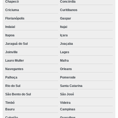
Chapecó
Concórdia
Criciuma
Curitibanos
Florianópolis
Gaspar
Indaial
Itajai
Itapoa
Içara
Jaraguá do Sul
Joaçaba
Joinville
Lages
Lauro Muller
Mafra
Navegantes
Orleans
Palhoça
Pomerode
Rio do Sul
Santa Catarina
São Bento do Sul
São José
Timbó
Videira
Bauru
Campinas
Cubatão
Guarulhos