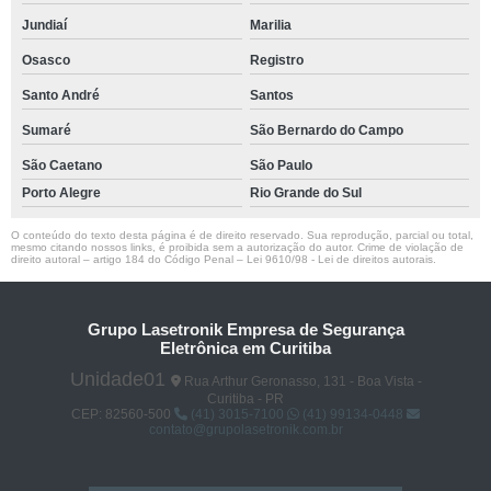
Jundiaí
Marilia
Osasco
Registro
Santo André
Santos
Sumaré
São Bernardo do Campo
São Caetano
São Paulo
Porto Alegre
Rio Grande do Sul
O conteúdo do texto desta página é de direito reservado. Sua reprodução, parcial ou total,
mesmo citando nossos links, é proibida sem a autorização do autor. Crime de violação de
direito autoral – artigo 184 do Código Penal –
Lei 9610/98 - Lei de direitos autorais
.
Grupo Lasetronik Empresa de Segurança
Eletrônica em Curitiba
Unidade01
Rua Arthur Geronasso, 131 - Boa Vista -
Curitiba - PR
CEP: 82560-500
(41) 3015-7100
(41) 99134-0448
contato@grupolasetronik.com.br