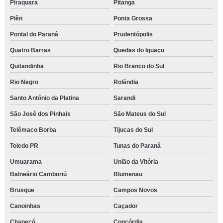
Piraquara
Pitanga
Piên
Ponta Grossa
Pontal do Paraná
Prudentópolis
Quatro Barras
Quedas do Iguaçu
Quitandinha
Rio Branco do Sul
Rio Negro
Rolândia
Santo Antônio da Platina
Sarandi
São José dos Pinhais
São Mateus do Sul
Telêmaco Borba
Tijucas do Sul
Toledo PR
Tunas do Paraná
Umuarama
União da Vitória
Balneário Camboriú
Blumenau
Brusque
Campos Novos
Canoinhas
Caçador
Chapecó
Concórdia