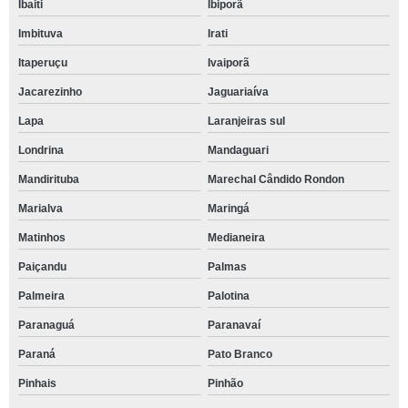
Ibaiti
Ibiporã
Imbituva
Irati
Itaperuçu
Ivaiporã
Jacarezinho
Jaguariaíva
Lapa
Laranjeiras sul
Londrina
Mandaguari
Mandirituba
Marechal Cândido Rondon
Marialva
Maringá
Matinhos
Medianeira
Paiçandu
Palmas
Palmeira
Palotina
Paranaguá
Paranavaí
Paraná
Pato Branco
Pinhais
Pinhão