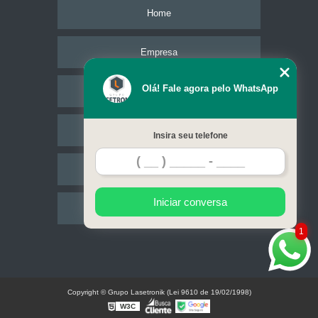
Home
Empresa
Olá! Fale agora pelo WhatsApp
Missão
Serviços
Insira seu telefone
Contato
Iniciar conversa
Mapa do site
1
Copyright © Grupo Lasetronik (Lei 9610 de 19/02/1998)
W3C