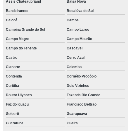
Assis Chateaubriand
Balsa Nova
Bandeirantes
Bocaiúva do Sul
Caiobá
Cambe
Campina Grande do Sul
Campo Largo
Campo Magro
Campo Mourão
Campo do Tenente
Cascavel
Castro
Cerro Azul
Cianorte
Colombo
Contenda
Cornélio Procópio
Curitiba
Dois Vizinhos
Doutor Ulysses
Fazenda Rio Grande
Foz do Iguaçu
Francisco Beltrão
Goioerê
Guarapuava
Guaratuba
Guaíra