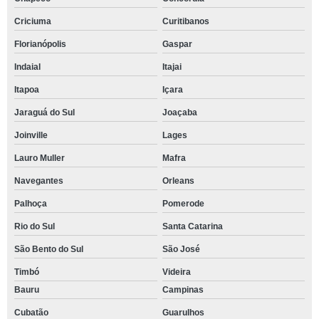
Criciuma
Curitibanos
Florianópolis
Gaspar
Indaial
Itajai
Itapoa
Içara
Jaraguá do Sul
Joaçaba
Joinville
Lages
Lauro Muller
Mafra
Navegantes
Orleans
Palhoça
Pomerode
Rio do Sul
Santa Catarina
São Bento do Sul
São José
Timbó
Videira
Bauru
Campinas
Cubatão
Guarulhos