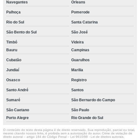
Navegantes
Orleans
Palhoça
Pomerode
Rio do Sul
Santa Catarina
São Bento do Sul
São José
Timbó
Videira
Bauru
Campinas
Cubatão
Guarulhos
Jundiaí
Marilia
Osasco
Registro
Santo André
Santos
Sumaré
São Bernardo do Campo
São Caetano
São Paulo
Porto Alegre
Rio Grande do Sul
O conteúdo do texto desta página é de direito reservado. Sua reprodução, parcial ou total,
mesmo citando nossos links, é proibida sem a autorização do autor. Crime de violação de
direito autoral – artigo 184 do Código Penal –
Lei 9610/98 - Lei de direitos autorais
.