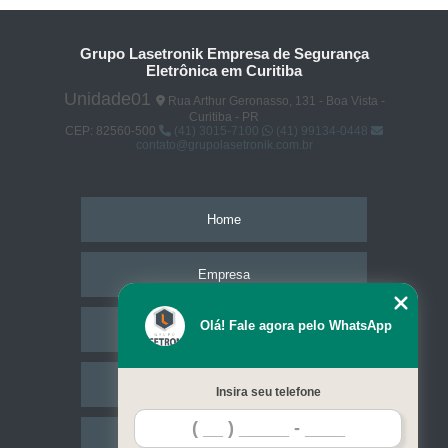
Grupo Lasetronik Empresa de Segurança
Eletrônica em Curitiba
Unidade01
Rua Arthur Geronasso, 131 - Boa Vista -
Curitiba - PR
CEP: 82560-500
(41) 3015-7100
(41) 99134-0448
contato@grupolasetronik.com.br
Home
Empresa
Olá! Fale agora pelo WhatsApp
Missão
Serviços
Insira seu telefone
Contato