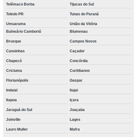
Telêmaco Borba
Tijucas do Sul
Toledo PR
Tunas do Paraná
Umuarama
União da Vitória
Balneário Camboriú
Blumenau
Brusque
Campos Novos
Canoinhas
Caçador
Chapecó
Concórdia
Criciuma
Curitibanos
Florianópolis
Gaspar
Indaial
Itajai
Itapoa
Içara
Jaraguá do Sul
Joaçaba
Joinville
Lages
Lauro Muller
Mafra