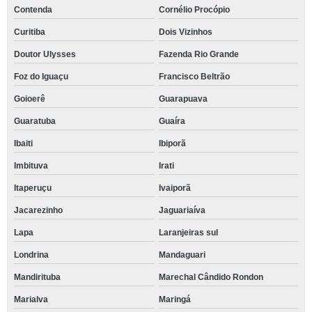
Contenda
Cornélio Procópio
Curitiba
Dois Vizinhos
Doutor Ulysses
Fazenda Rio Grande
Foz do Iguaçu
Francisco Beltrão
Goioerê
Guarapuava
Guaratuba
Guaíra
Ibaiti
Ibiporã
Imbituva
Irati
Itaperuçu
Ivaiporã
Jacarezinho
Jaguariaíva
Lapa
Laranjeiras sul
Londrina
Mandaguari
Mandirituba
Marechal Cândido Rondon
Marialva
Maringá