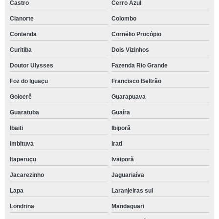
Castro
Cerro Azul
Cianorte
Colombo
Contenda
Cornélio Procópio
Curitiba
Dois Vizinhos
Doutor Ulysses
Fazenda Rio Grande
Foz do Iguaçu
Francisco Beltrão
Goioerê
Guarapuava
Guaratuba
Guaíra
Ibaiti
Ibiporã
Imbituva
Irati
Itaperuçu
Ivaiporã
Jacarezinho
Jaguariaíva
Lapa
Laranjeiras sul
Londrina
Mandaguari