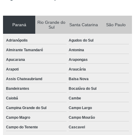
Rio Grande do
Paraná
Santa Catarina
São Paulo
Sul
Adrianópolis
Agudos do Sul
Almirante Tamandaré
Antonina
Apucarana
Arapongas
Arapoti
Araucária
Assis Chateaubriand
Balsa Nova
Bandeirantes
Bocaiúva do Sul
Caiobá
Cambe
Campina Grande do Sul
Campo Largo
Campo Magro
Campo Mourão
Campo do Tenente
Cascavel