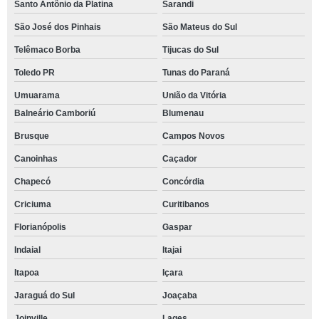
Santo Antônio da Platina
Sarandi
São José dos Pinhais
São Mateus do Sul
Telêmaco Borba
Tijucas do Sul
Toledo PR
Tunas do Paraná
Umuarama
União da Vitória
Balneário Camboriú
Blumenau
Brusque
Campos Novos
Canoinhas
Caçador
Chapecó
Concórdia
Criciuma
Curitibanos
Florianópolis
Gaspar
Indaial
Itajai
Itapoa
Içara
Jaraguá do Sul
Joaçaba
Joinville
Lages