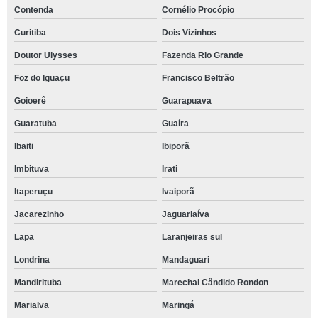
Contenda
Cornélio Procópio
Curitiba
Dois Vizinhos
Doutor Ulysses
Fazenda Rio Grande
Foz do Iguaçu
Francisco Beltrão
Goioerê
Guarapuava
Guaratuba
Guaíra
Ibaiti
Ibiporã
Imbituva
Irati
Itaperuçu
Ivaiporã
Jacarezinho
Jaguariaíva
Lapa
Laranjeiras sul
Londrina
Mandaguari
Mandirituba
Marechal Cândido Rondon
Marialva
Maringá