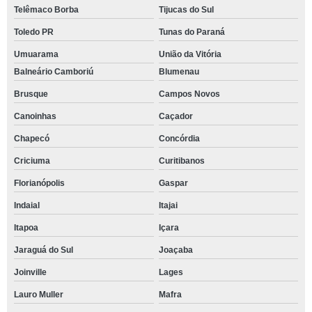
Telêmaco Borba
Tijucas do Sul
Toledo PR
Tunas do Paraná
Umuarama
União da Vitória
Balneário Camboriú
Blumenau
Brusque
Campos Novos
Canoinhas
Caçador
Chapecó
Concórdia
Criciuma
Curitibanos
Florianópolis
Gaspar
Indaial
Itajai
Itapoa
Içara
Jaraguá do Sul
Joaçaba
Joinville
Lages
Lauro Muller
Mafra