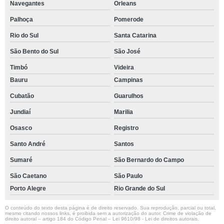
Navegantes
Orleans
Palhoça
Pomerode
Rio do Sul
Santa Catarina
São Bento do Sul
São José
Timbó
Videira
Bauru
Campinas
Cubatão
Guarulhos
Jundiaí
Marilia
Osasco
Registro
Santo André
Santos
Sumaré
São Bernardo do Campo
São Caetano
São Paulo
Porto Alegre
Rio Grande do Sul
O conteúdo do texto desta página é de direito reservado. Sua reprodução, parcial ou total,
mesmo citando nossos links, é proibida sem a autorização do autor. Crime de violação de
direito autoral – artigo 184 do Código Penal –
Lei 9610/98 - Lei de direitos autorais
.