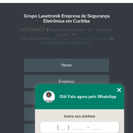
Grupo Lasetronik Empresa de Segurança
Eletrônica em Curitiba
Unidade01
Rua Arthur Geronasso, 131 - Boa Vista -
Curitiba - PR
CEP: 82560-500
(41) 3015-7100
(41) 99134-0448
contato@grupolasetronik.com.br
Home
Empresa
Olá! Fale agora pelo WhatsApp
Missão
Serviços
Insira seu telefone
Contato