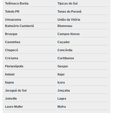
Telêmaco Borba
Tijucas do Sul
Toledo PR
Tunas do Paraná
Umuarama
União da Vitória
Balneário Camboriú
Blumenau
Brusque
Campos Novos
Canoinhas
Caçador
Chapecó
Concórdia
Criciuma
Curitibanos
Florianópolis
Gaspar
Indaial
Itajai
Itapoa
Içara
Jaraguá do Sul
Joaçaba
Joinville
Lages
Lauro Muller
Mafra