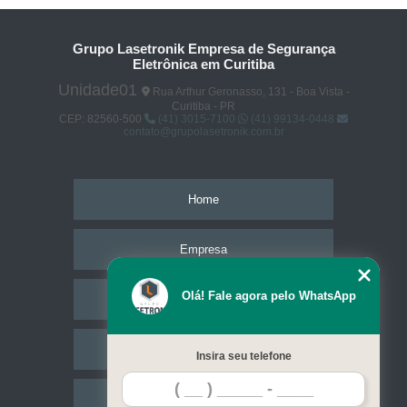
Grupo Lasetronik Empresa de Segurança
Eletrônica em Curitiba
Unidade01
Rua Arthur Geronasso, 131 - Boa Vista -
Curitiba - PR
CEP: 82560-500
(41) 3015-7100
(41) 99134-0448
contato@grupolasetronik.com.br
Home
Empresa
Olá! Fale agora pelo WhatsApp
Missão
Serviços
Insira seu telefone
Contato