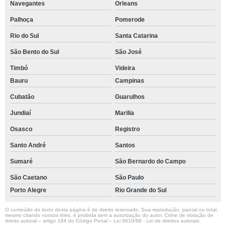
Navegantes
Orleans
Palhoça
Pomerode
Rio do Sul
Santa Catarina
São Bento do Sul
São José
Timbó
Videira
Bauru
Campinas
Cubatão
Guarulhos
Jundiaí
Marilia
Osasco
Registro
Santo André
Santos
Sumaré
São Bernardo do Campo
São Caetano
São Paulo
Porto Alegre
Rio Grande do Sul
O conteúdo do texto desta página é de direito reservado. Sua reprodução, parcial ou total,
mesmo citando nossos links, é proibida sem a autorização do autor. Crime de violação de
direito autoral – artigo 184 do Código Penal –
Lei 9610/98 - Lei de direitos autorais
.