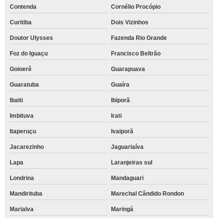
Contenda
Cornélio Procópio
Curitiba
Dois Vizinhos
Doutor Ulysses
Fazenda Rio Grande
Foz do Iguaçu
Francisco Beltrão
Goioerê
Guarapuava
Guaratuba
Guaíra
Ibaiti
Ibiporã
Imbituva
Irati
Itaperuçu
Ivaiporã
Jacarezinho
Jaguariaíva
Lapa
Laranjeiras sul
Londrina
Mandaguari
Mandirituba
Marechal Cândido Rondon
Marialva
Maringá