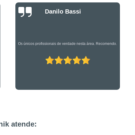
Projeto de Alarme de Inc
Luciano Rueda
Serviços Especializado
Oliveira
Serviços Especializados em Su
Suporte Técnico em Segurança El
rea. Recomendo.
Os caras são bons mesmo! Profissionais de primei
ik atende: