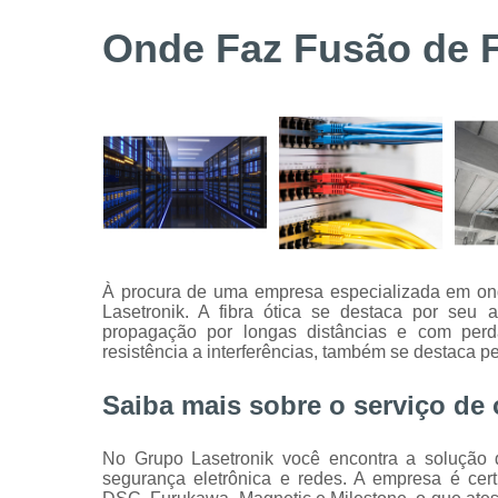
Serviços de
Onde Faz Fusão de F
instalação
de câmeras
de
segurança
Serviços
técnicos
À procura de uma empresa especializada em ond
Lasetronik. A fibra ótica se destaca por seu
propagação por longas distâncias e com per
resistência a interferências, também se destaca p
Saiba mais sobre o serviço de 
No Grupo Lasetronik você encontra a solução q
segurança eletrônica e redes. A empresa é ce