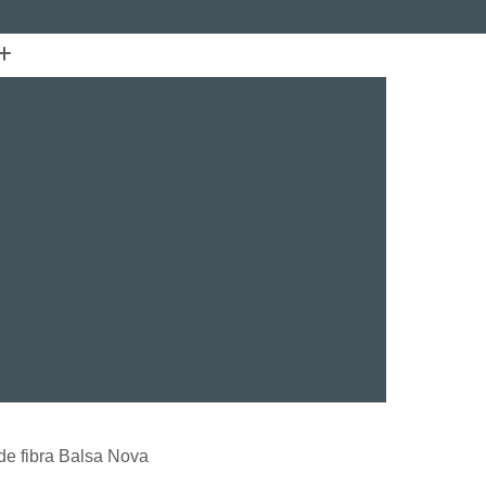
(41) 3015-7100
(41) 99134-0448
e
Certificação FLUKE
Fusão de Fibra
lação de Cabeamento Estruturado Furukawa
struturado Furukawa Curitiba
Estruturado Furukawa Paraná
rial
Instalação de Cabeamento Fibra óptica
TV
Projeto Cabeamento Estruturado
Instalação de Sistema de CFTV
Instalação de Sistema de CFTV Paraná
VR
Instalação e Treinamento Axis
Instalação e Treinamento em VMS
de fibra Balsa Nova
talação BVMS
Licenças Instalação Digifort