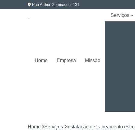
Rua Arthur Geronasso, 131
Serviços
Instalação
de
cabeament
estruturado
Instalação
de câmeras
Home
Empresa
Missão
de
segurança
Instalação
de sistema
de
automação
Rede
elétrica e
aterramento
Home
Serviços
instalação de cabeamento estru
Segurança
eletrônica