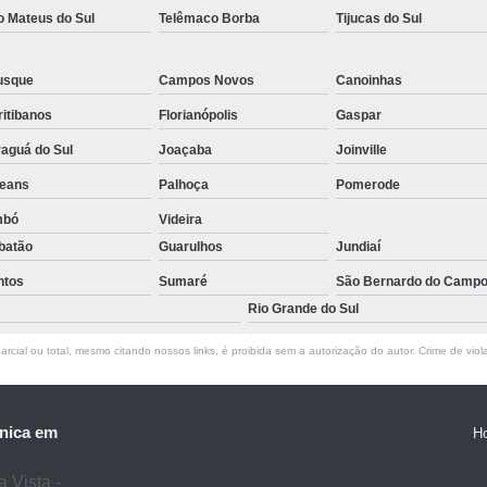
o Mateus do Sul
Telêmaco Borba
Tijucas do Sul
usque
Campos Novos
Canoinhas
itibanos
Florianópolis
Gaspar
aguá do Sul
Joaçaba
Joinville
leans
Palhoça
Pomerode
mbó
Videira
batão
Guarulhos
Jundiaí
ntos
Sumaré
São Bernardo do Camp
Rio Grande do Sul
rcial ou total, mesmo citando nossos links, é proibida sem a autorização do autor. Crime de viol
nica em
H
 Vista -