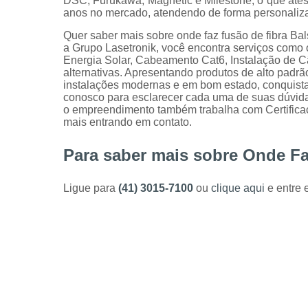
DSC, Furukawa, Magnetic e Milestone, o que atest
anos no mercado, atendendo de forma personalizad
Quer saber mais sobre onde faz fusão de fibra 
a Grupo Lasetronik, você encontra serviços como
Energia Solar, Cabeamento Cat6, Instalação de Câ
alternativas. Apresentando produtos de alto padrã
instalações modernas e em bom estado, conquistan
conosco para esclarecer cada uma de suas dúvida
o empreendimento também trabalha com Certificaç
mais entrando em contato.
Para saber mais sobre Onde Fa
Ligue para
(41) 3015-7100
ou
clique aqui
e entre 