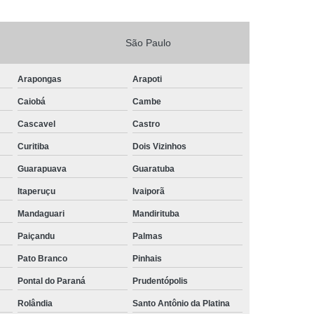
São Paulo
Arapongas
Arapoti
Caiobá
Cambe
Cascavel
Castro
Curitiba
Dois Vizinhos
Guarapuava
Guaratuba
Itaperuçu
Ivaiporã
Mandaguari
Mandirituba
Paiçandu
Palmas
Pato Branco
Pinhais
Pontal do Paraná
Prudentópolis
Rolândia
Santo Antônio da Platina