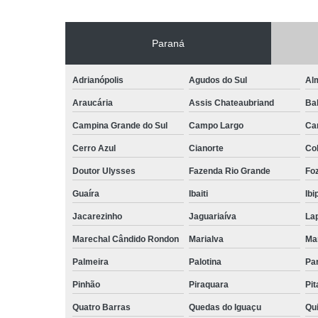
Paraná
Adrianópolis
Agudos do Sul
Al
Araucária
Assis Chateaubriand
Ba
Campina Grande do Sul
Campo Largo
Ca
Cerro Azul
Cianorte
Co
Doutor Ulysses
Fazenda Rio Grande
Foz
Guaíra
Ibaiti
Ibi
Jacarezinho
Jaguariaíva
La
Marechal Cândido Rondon
Marialva
Ma
Palmeira
Palotina
Pa
Pinhão
Piraquara
Pi
Quatro Barras
Quedas do Iguaçu
Qu