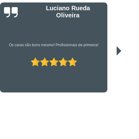
êndio
Projeto Executivo
Jonas
s em Suportes para CFTV
portes para Controle de Acesso
etrônica
Suporte Técnico em TI
ra!
Serviço de qualidade!