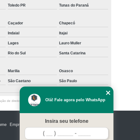
Toledo PR
Tunas do Paraná
Caçador
Chapecó
Indaial
Itajai
Lages
Lauro Muller
Rio do Sul
Santa Catarina
Marilia
Osasco
o
São Caetano
São Paulo
Olá! Fale agora pelo WhatsApp
ação de direito autoral – artigo 184 do Código Penal –
Lei 9610/98 - Lei de
Insira seu telefone
ome
Empresa
Missão
Serviços
Contato
Mapa do site