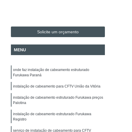
Evacuação
Alarme de Incêndio BOSCH
Alarme de Incêndio BOSCH Paraná
Instalação e Configuração de Mapa Sinótico
Solicite um orçamento
o de Sistema de Automação
H
Instalação e Manutenção de Cancela
MENU
Instalação e Manutenção de Commbox
 de Acesso
Empresa de Facilities
onde faz instalação de cabeamento estruturado
 de Fotovoltaico
Instalação de Para-raio
Furukawa Paraná
alação Elétrica
Manutenção de Energia Solar
instalação de cabeamento para CFTV União da Vitória
Manutenção de Energia Solar Paraná
instalação de cabeamento estruturado Furukawa preços
Palotina
Projeto Elétrico
Projeto SPDA
 Intrusão DSC
Alarme Fibra Microwave
instalação de cabeamento estruturado Furukawa
Registro
nicos
Empresa de Segurança Eletrônica
serviço de instalação de cabeamento para CFTV