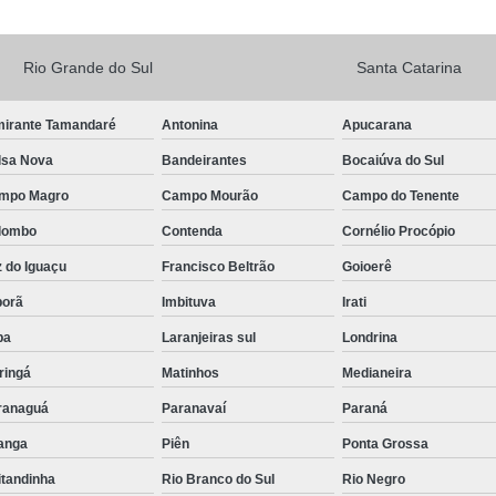
Rio Grande do Sul
Santa Catarina
mirante Tamandaré
Antonina
Apucarana
lsa Nova
Bandeirantes
Bocaiúva do Sul
mpo Magro
Campo Mourão
Campo do Tenente
lombo
Contenda
Cornélio Procópio
 do Iguaçu
Francisco Beltrão
Goioerê
porã
Imbituva
Irati
pa
Laranjeiras sul
Londrina
ringá
Matinhos
Medianeira
ranaguá
Paranavaí
Paraná
tanga
Piên
Ponta Grossa
itandinha
Rio Branco do Sul
Rio Negro