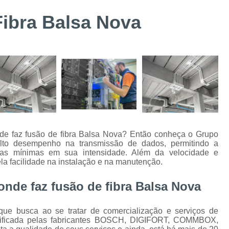
Suporte Técnico Digifort
Alarme de 
ibra Balsa Nova
Alarme de Incêndio BOSCH Curitiba
Instalação de Sistemas de Controle de Acesso
Instalação e Configuraçã
Instalação e Manutenção de Bis BOSC
Instalação e Manutenção de Catracas
Integração de Sistema de Controle
Instalação de Energia Solar
Instalação
e faz fusão de fibra Balsa Nova? Então conheça o Grupo
 alto desempenho na transmissão de dados, permitindo a
Instalação de Sistema de Aterramento
Inst
das mínimas em sua intensidade. Além da velocidade e
ela facilidade na instalação e na manutenção.
Manutenção de Energia Solar Curitiba
Projeto e Instalação de SPDA
onde faz fusão de fibra Balsa Nova
Alarme de Intrusão BOSCH
Alarme de
ue busca ao se tratar de comercialização e serviços de
Alarme Fibra Perimetral
Cofres Eletrô
rtificada pelas fabricantes BOSCH, DIGIFORT, COMMBOX,