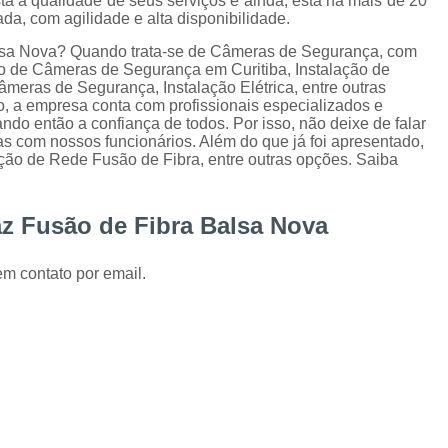
a a qualidade de seus serviços e ainda, está há mais de 20
Instalação de Alarme Perimetral
Inst
a, com agilidade e alta disponibilidade.
Instalação e Manutenção Cerca Elétrica Spee
Balsa Nova? Quando trata-se de Câmeras de Segurança, com
 o de Câmeras de Segurança em Curitiba, Instalação de
Manutenção de Segurança Eletrônica Curitiba
meras de Segurança, Instalação Elétrica, entre outras
o, a empresa conta com profissionais especializados e
Câmera para Acompanhamento de 
do então a confiança de todos. Por isso, não deixe de falar
s com nossos funcionários. Além do que já foi apresentado,
Instalação Câmeras Hikvision
Instalação 
ão de Rede Fusão de Fibra, entre outras opções. Saiba
Instalação de Câmera de Segurança Curitiba
Instalação de Câmeras Axis
z Fusão de Fibra Balsa Nova
Instalação de Sistem
em contato por email.
Instalação e Configuração de Sistema para 
Desenvolvimento de 
Desenvolvimento de Proje
Desenvolvimento de Projetos em Automação P
Integração de VMS
Manutenção 