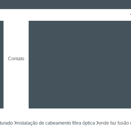
Cabeamento Cat6
Certificação de Red
Instalação Cabeamento Gigalan
Insta
o
Instalação de Cabeamento E
Instalação de Cabeamento 
Contato
Instalação de Cabeamento Estruturado Indust
Instalação de Cabeamento para CF
Empresa Certificada Milestone
Instalação de Sistema de CFTV Curitiba
Instalação e Configuração em D
Instalação e Treinamento em NVR
turado
instalação de cabeamento fibra óptica
onde faz fusão 
Instalação LPR para CFTV
Licença Ins