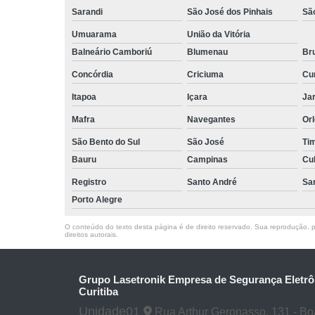
Sarandi
São José dos Pinhais
Sã
Umuarama
União da Vitória
Balneário Camboriú
Blumenau
Br
Concórdia
Criciuma
Cur
Itapoa
Içara
Jar
Mafra
Navegantes
Or
São Bento do Sul
São José
Ti
Bauru
Campinas
Cu
Registro
Santo André
Sa
Porto Alegre
O conteúdo do texto desta página é de direito reservado. Sua reprodução, pa
direitos autorais
.
Grupo Lasetronik Empresa de Segurança Eletrô
Curitiba
Unidade01
Rua Arthur Geronasso, 131 - Boa