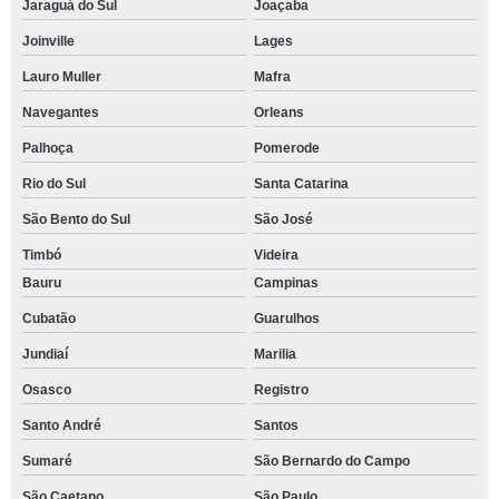
Jaraguá do Sul
Joaçaba
Joinville
Lages
Lauro Muller
Mafra
Navegantes
Orleans
Palhoça
Pomerode
Rio do Sul
Santa Catarina
São Bento do Sul
São José
Timbó
Videira
Bauru
Campinas
Cubatão
Guarulhos
Jundiaí
Marilia
Osasco
Registro
Santo André
Santos
Sumaré
São Bernardo do Campo
São Caetano
São Paulo