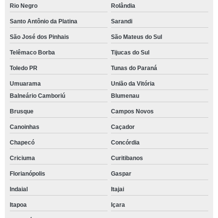
Rio Negro
Rolândia
Santo Antônio da Platina
Sarandi
São José dos Pinhais
São Mateus do Sul
Telêmaco Borba
Tijucas do Sul
Toledo PR
Tunas do Paraná
Umuarama
União da Vitória
Balneário Camboriú
Blumenau
Brusque
Campos Novos
Canoinhas
Caçador
Chapecó
Concórdia
Criciuma
Curitibanos
Florianópolis
Gaspar
Indaial
Itajai
Itapoa
Içara