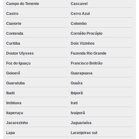
Campo do Tenente
Cascavel
Castro
Cerro Azul
Cianorte
Colombo
Contenda
Cornélio Procópio
Curitiba
Dois Vizinhos
Doutor Ulysses
Fazenda Rio Grande
Foz do Iguaçu
Francisco Beltrão
Goioerê
Guarapuava
Guaratuba
Guaíra
Ibaiti
Ibiporã
Imbituva
Irati
Itaperuçu
Ivaiporã
Jacarezinho
Jaguariaíva
Lapa
Laranjeiras sul