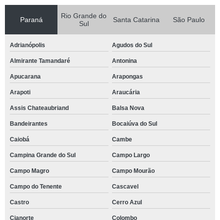
Rio Grande do
Paraná
Santa Catarina
São Paulo
Sul
Adrianópolis
Agudos do Sul
Almirante Tamandaré
Antonina
Apucarana
Arapongas
Arapoti
Araucária
Assis Chateaubriand
Balsa Nova
Bandeirantes
Bocaiúva do Sul
Caiobá
Cambe
Campina Grande do Sul
Campo Largo
Campo Magro
Campo Mourão
Campo do Tenente
Cascavel
Castro
Cerro Azul
Cianorte
Colombo