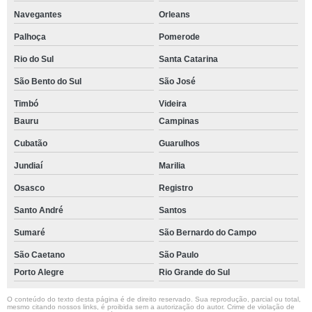
Navegantes
Orleans
Palhoça
Pomerode
Rio do Sul
Santa Catarina
São Bento do Sul
São José
Timbó
Videira
Bauru
Campinas
Cubatão
Guarulhos
Jundiaí
Marilia
Osasco
Registro
Santo André
Santos
Sumaré
São Bernardo do Campo
São Caetano
São Paulo
Porto Alegre
Rio Grande do Sul
O conteúdo do texto desta página é de direito reservado. Sua reprodução, parcial ou total,
mesmo citando nossos links, é proibida sem a autorização do autor. Crime de violação de