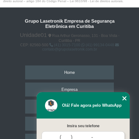
direito autoral – artigo 184 do Código Penal –
Lei 9610/98 - Lei de direitos autorais
.
Grupo Lasetronik Empresa de Segurança
Eletrônica em Curitiba
Unidade01
Rua Arthur Geronasso, 131 - Boa Vista -
Curitiba - PR
CEP: 82560-500
(41) 3015-7100
(41) 99134-0448
contato@grupolasetronik.com.br
Home
Empresa
Olá! Fale agora pelo WhatsApp
Missão
Serviços
Insira seu telefone