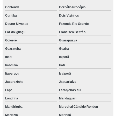
Contenda
Cornélio Procópio
Curitiba
Dois Vizinhos
Doutor Ulysses
Fazenda Rio Grande
Foz do Iguaçu
Francisco Beltrão
Goioerê
Guarapuava
Guaratuba
Guaíra
Ibaiti
Ibiporã
Imbituva
Irati
Itaperuçu
Ivaiporã
Jacarezinho
Jaguariaíva
Lapa
Laranjeiras sul
Londrina
Mandaguari
Mandirituba
Marechal Cândido Rondon
Marialva
Maringá