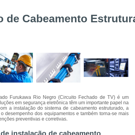
Suporte Técnico Digifort
Alarme de 
Alarme de Incêndio BOSCH Curitiba
ão de Cabeamento Estrutu
Instalação de Sistemas de Controle de Acesso
Instalação e Configuraçã
Instalação e Manutenção de Bis BOSC
Instalação e Manutenção de Catracas
Integração de Sistema de Controle
Instalação de Energia Solar
Instalação
Instalação de Sistema de Aterramento
Inst
Manutenção de Energia Solar Curitiba
urado Furukawa Rio Negro (Circuito Fechado de TV) é um
soluções em segurança eletrônica têm um importante papel na
Projeto e Instalação de SPDA
Com a instalação do sistema de cabeamento estruturado, a
o o desempenho dos equipamentos e também torna-se mais
Alarme de Intrusão BOSCH
Alarme de
enções preventivas e corretivas.
Alarme Fibra Perimetral
Cofres Eletrô
 de instalação de cabeamento