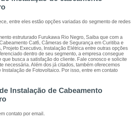
Instalação de Alarme Perimetral
Inst
ro
Instalação e Manutenção Cerca Elétrica Spee
ece, entre eles estão opções variadas do segmento de redes
Manutenção de Segurança Eletrônica Curitiba
Câmera para Acompanhamento de 
mento estruturado Furukawa Rio Negro, Saiba que com a
o Cabeamento Cat6, Câmeras de Segurança em Curitiba e
Instalação Câmeras Hikvision
Instalação 
 Projeto Executivo, Instalação Elétrica entre outras opções
iferenciado dentro de seu segmento, a empresa consegue
Instalação de Câmera de Segurança Curitiba
ue busca a satisfação do cliente. Fale conosco e solicite
nte necessária. Além dos já citados, também oferecemos
Instalação de Câmeras Axis
nstalação de Fotovoltaico. Por isso, entre em contato
Instalação de Sistem
Instalação e Configuração de Sistema para 
 de Instalação de Cabeamento
Desenvolvimento de 
ro
Desenvolvimento de Proje
em contato por email.
Desenvolvimento de Projetos em Automação P
Integração de VMS
Manutenção 