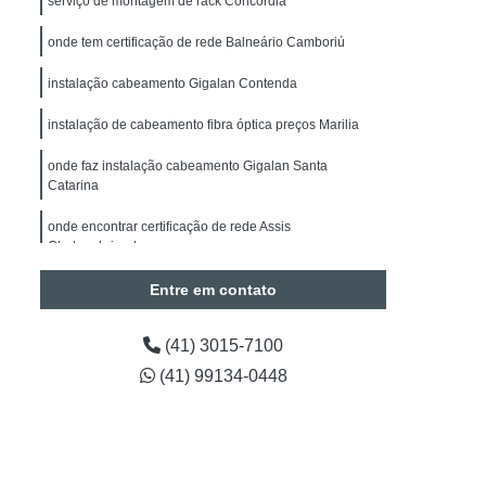
serviço de montagem de rack Concórdia
alação de Sistemas de Alarmes de Intrusão
onde tem certificação de rede Balneário Camboriú
drite
Manutenção de Segurança Eletrônica
Manutenção de Segurança Eletrônica Paraná
instalação cabeamento Gigalan Contenda
Obras
Instalação Câmeras BOSCH
instalação de cabeamento fibra óptica preços Marilia
de CFTV
Instalação de Câmera de Segurança
onde faz instalação cabeamento Gigalan Santa
Catarina
Instalação de Câmera de Segurança Paraná
onde encontrar certificação de rede Assis
Instalação de Câmeras Intelbras
Chateaubriand
a de Análise de Vídeo
Entre em contato
Contagem de Pessoas
Timelapse para Obras
Projetos em Automação
(41) 3015-7100
(41) 99134-0448
tos em Automação Curitiba
araná
Engenharia em Projetos de Segurança
Preventiva em Segurança Eletrônica