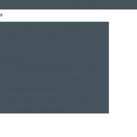
(41) 3015-7100
(41) 99134-0448
e
Certificação FLUKE
Fusão de Fibra
lação de Cabeamento Estruturado Furukawa
struturado Furukawa Curitiba
Estruturado Furukawa Paraná
rial
Instalação de Cabeamento Fibra óptica
TV
Projeto Cabeamento Estruturado
Instalação de Sistema de CFTV
Instalação de Sistema de CFTV Paraná
VR
Instalação e Treinamento Axis
Instalação e Treinamento em VMS
talação BVMS
Licenças Instalação Digifort