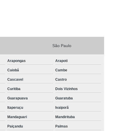
São Paulo
Arapongas
Arapoti
Caiobá
Cambe
Cascavel
Castro
Curitiba
Dois Vizinhos
Guarapuava
Guaratuba
Itaperuçu
Ivaiporã
Mandaguari
Mandirituba
Paiçandu
Palmas