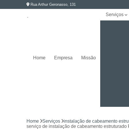
Rua Arthur Geronasso, 131
Serviços
Instalação
de
cabeament
estruturado
Instalação
de câmeras
Home
Empresa
Missão
de
segurança
Instalação
de sistema
de
automação
Rede
elétrica e
aterramento
Home
Serviços
instalação de cabeamento estru
Segurança
serviço de instalação de cabeamento estruturad
eletrônica