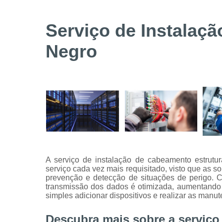
Serviços de
instalação
Serviço de Instalaç
de câmeras
de
Negro
segurança
Serviços
técnicos
A serviço de instalação de cabeamento estrut
serviço cada vez mais requisitado, visto que as 
prevenção e detecção de situações de perigo. 
transmissão dos dados é otimizada, aumentand
simples adicionar dispositivos e realizar as manut
Descubra mais sobre a serviço