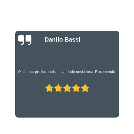
Projeto de Alarme de Inc
Serviços Especializado
Serviços Especializados em Su
Suporte Técnico em Segurança El
Luciano Rueda
Oliveira
Os caras são bons mesmo! Profissionais de primeira!