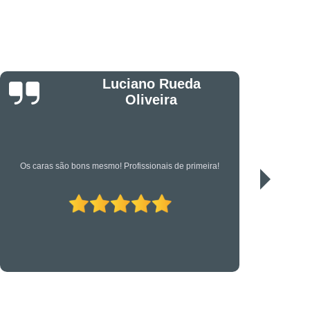
êndio
Projeto Executivo
s em Suportes para CFTV
portes para Controle de Acesso
etrônica
Suporte Técnico em TI
Jonas
Serviço de qualidade!