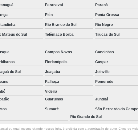
ranaguá
Paranavaí
Paraná
tanga
Piên
Ponta Grossa
itandinha
Rio Branco do Sul
Rio Negro
o Mateus do Sul
Telêmaco Borba
Tijucas do Sul
usque
Campos Novos
Canoinhas
itibanos
Florianópolis
Gaspar
aguá do Sul
Joaçaba
Joinville
leans
Palhoça
Pomerode
mbó
Videira
batão
Guarulhos
Jundiaí
ntos
Sumaré
São Bernardo do Camp
Rio Grande do Sul
rcial ou total, mesmo citando nossos links, é proibida sem a autorização do autor. Crime de viol