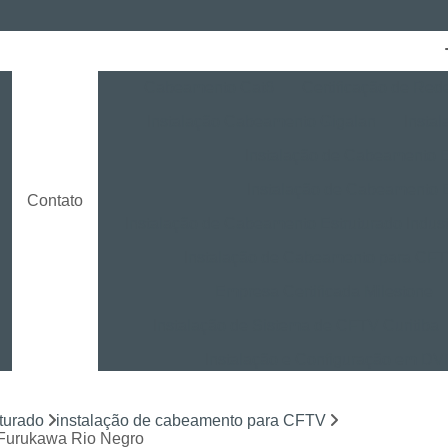
Cabeamento Cat6
Certificação de Red
Instalação Cabeamento Gigalan
Insta
o
Instalação de Cabeamento E
Instalação de Cabeamento 
Contato
Instalação de Cabeamento Estruturado Indust
Instalação de Cabeamento para CF
Empresa Certificada Milestone
Instalação de Sistema de CFTV Curitiba
Instalação e Configuração em D
Instalação e Treinamento em NVR
turado
instalação de cabeamento para CFTV
Instalação LPR para CFTV
Licença Ins
o Furukawa Rio Negro