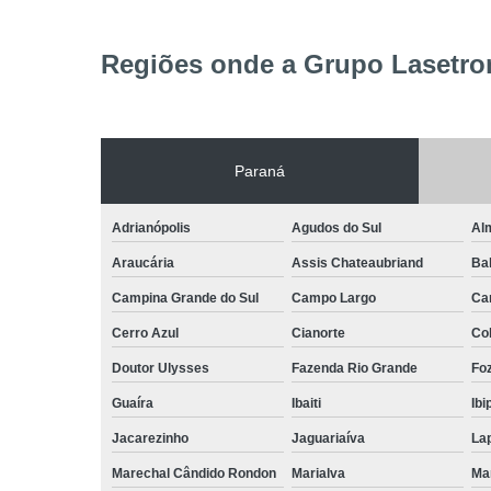
Regiões onde a Grupo Lasetron
Paraná
Adrianópolis
Agudos do Sul
Al
Araucária
Assis Chateaubriand
Ba
Campina Grande do Sul
Campo Largo
Ca
Cerro Azul
Cianorte
Co
Doutor Ulysses
Fazenda Rio Grande
Foz
Guaíra
Ibaiti
Ibi
Jacarezinho
Jaguariaíva
La
Marechal Cândido Rondon
Marialva
Ma