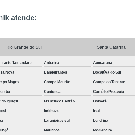
ik atende:
Rio Grande do Sul
Santa Catarina
mirante Tamandaré
Antonina
Apucarana
lsa Nova
Bandeirantes
Bocaiúva do Sul
mpo Magro
Campo Mourão
Campo do Tenente
lombo
Contenda
Cornélio Procópio
 do Iguaçu
Francisco Beltrão
Goioerê
porã
Imbituva
Irati
pa
Laranjeiras sul
Londrina
ringá
Matinhos
Medianeira