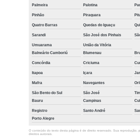
Palmeira
Palotina
Pa
Pinhão
Piraquara
Pi
Quatro Barras
Quedas do Iguaçu
Qu
Sarandi
São José dos Pinhais
Sã
Umuarama
União da Vitória
Balneário Camboriú
Blumenau
Br
Concórdia
Criciuma
Cur
Itapoa
Içara
Jar
Mafra
Navegantes
Or
São Bento do Sul
São José
Ti
Bauru
Campinas
Cu
Registro
Santo André
Sa
Porto Alegre
O conteúdo do texto desta página é de direito reservado. Sua reprodução, pa
direitos autorais
.