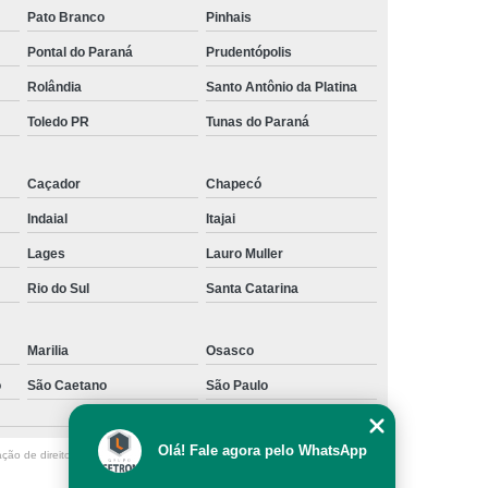
Pato Branco
Pinhais
Pontal do Paraná
Prudentópolis
Rolândia
Santo Antônio da Platina
Toledo PR
Tunas do Paraná
Caçador
Chapecó
Indaial
Itajai
Lages
Lauro Muller
Rio do Sul
Santa Catarina
Marilia
Osasco
o
São Caetano
São Paulo
Olá! Fale agora pelo WhatsApp
ação de direito autoral – artigo 184 do Código Penal –
Lei 9610/98 - Lei de