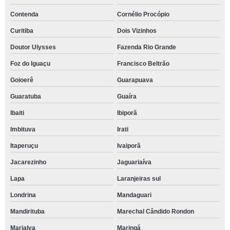
Contenda
Cornélio Procópio
Curitiba
Dois Vizinhos
Doutor Ulysses
Fazenda Rio Grande
Foz do Iguaçu
Francisco Beltrão
Goioerê
Guarapuava
Guaratuba
Guaíra
Ibaiti
Ibiporã
Imbituva
Irati
Itaperuçu
Ivaiporã
Jacarezinho
Jaguariaíva
Lapa
Laranjeiras sul
Londrina
Mandaguari
Mandirituba
Marechal Cândido Rondon
Marialva
Maringá