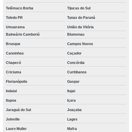
Telêmaco Borba
Tijucas do Sul
Toledo PR
Tunas do Paraná
Umuarama
União da Vitória
Balneário Camboriú
Blumenau
Brusque
Campos Novos
Canoinhas
Caçador
Chapecó
Concórdia
Criciuma
Curitibanos
Florianópolis
Gaspar
Indaial
Itajai
Itapoa
Içara
Jaraguá do Sul
Joaçaba
Joinville
Lages
Lauro Muller
Mafra