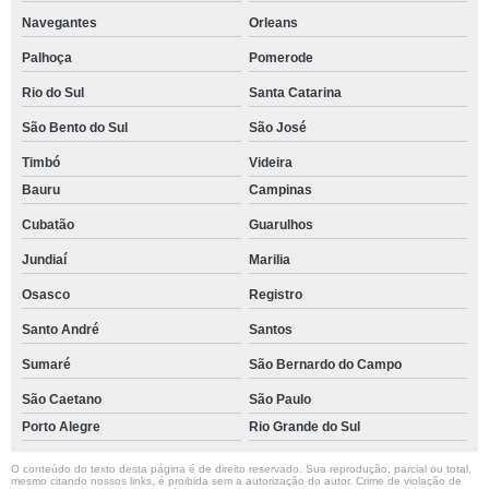
Navegantes
Orleans
Palhoça
Pomerode
Rio do Sul
Santa Catarina
São Bento do Sul
São José
Timbó
Videira
Bauru
Campinas
Cubatão
Guarulhos
Jundiaí
Marilia
Osasco
Registro
Santo André
Santos
Sumaré
São Bernardo do Campo
São Caetano
São Paulo
Porto Alegre
Rio Grande do Sul
O conteúdo do texto desta página é de direito reservado. Sua reprodução, parcial ou total,
mesmo citando nossos links, é proibida sem a autorização do autor. Crime de violação de