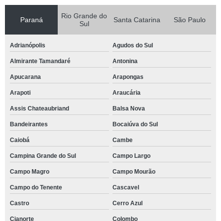
Rio Grande do
Paraná
Santa Catarina
São Paulo
Sul
Adrianópolis
Agudos do Sul
Almirante Tamandaré
Antonina
Apucarana
Arapongas
Arapoti
Araucária
Assis Chateaubriand
Balsa Nova
Bandeirantes
Bocaiúva do Sul
Caiobá
Cambe
Campina Grande do Sul
Campo Largo
Campo Magro
Campo Mourão
Campo do Tenente
Cascavel
Castro
Cerro Azul
Cianorte
Colombo