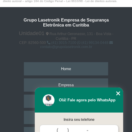
direito autoral – artigo 184 do Código Penal –
Lei 9610/98 - Lei de direitos autorais
.
Grupo Lasetronik Empresa de Segurança
Eletrônica em Curitiba
Unidade01
Rua Arthur Geronasso, 131 - Boa Vista -
Curitiba - PR
CEP: 82560-500
(41) 3015-7100
(41) 99134-0448
contato@grupolasetronik.com.br
Home
Empresa
Olá! Fale agora pelo WhatsApp
Missão
Serviços
Insira seu telefone