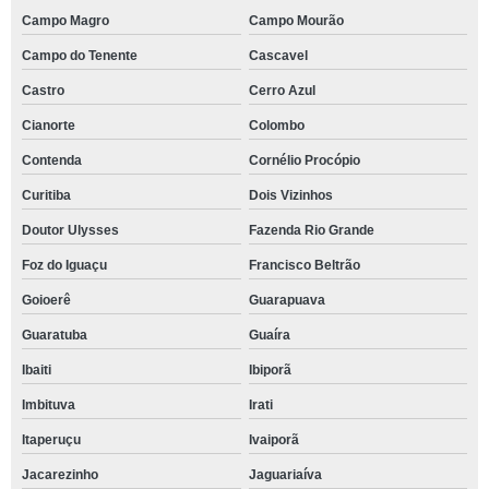
Campo Magro
Campo Mourão
Campo do Tenente
Cascavel
Castro
Cerro Azul
Cianorte
Colombo
Contenda
Cornélio Procópio
Curitiba
Dois Vizinhos
Doutor Ulysses
Fazenda Rio Grande
Foz do Iguaçu
Francisco Beltrão
Goioerê
Guarapuava
Guaratuba
Guaíra
Ibaiti
Ibiporã
Imbituva
Irati
Itaperuçu
Ivaiporã
Jacarezinho
Jaguariaíva