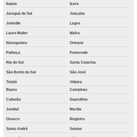
Itapoa
Içara
Jaraguá do Sul
Joaçaba
Joinville
Lages
Lauro Muller
Mafra
Navegantes
Orleans
Palhoça
Pomerode
Rio do Sul
Santa Catarina
São Bento do Sul
São José
Timbó
Videira
Bauru
Campinas
Cubatão
Guarulhos
Jundiaí
Marilia
Osasco
Registro
Santo André
Santos