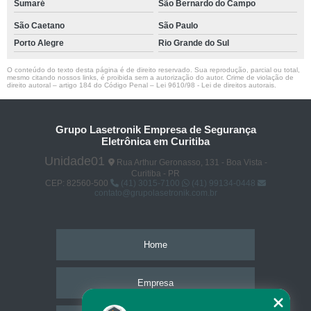
Sumaré
São Bernardo do Campo
São Caetano
São Paulo
Porto Alegre
Rio Grande do Sul
O conteúdo do texto desta página é de direito reservado. Sua reprodução, parcial ou total,
mesmo citando nossos links, é proibida sem a autorização do autor. Crime de violação de
direito autoral – artigo 184 do Código Penal –
Lei 9610/98 - Lei de direitos autorais
.
Grupo Lasetronik Empresa de Segurança
Eletrônica em Curitiba
Unidade01
Rua Arthur Geronasso, 131 - Boa Vista -
Curitiba - PR
CEP: 82560-500
(41) 3015-7100
(41) 99134-0448
contato@grupolasetronik.com.br
Home
Empresa