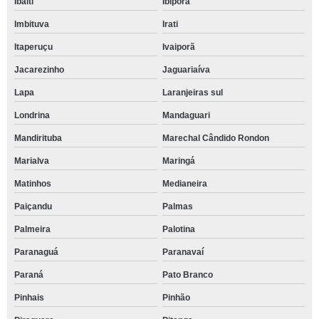
Ibaiti
Ibiporã
Imbituva
Irati
Itaperuçu
Ivaiporã
Jacarezinho
Jaguariaíva
Lapa
Laranjeiras sul
Londrina
Mandaguari
Mandirituba
Marechal Cândido Rondon
Marialva
Maringá
Matinhos
Medianeira
Paiçandu
Palmas
Palmeira
Palotina
Paranaguá
Paranavaí
Paraná
Pato Branco
Pinhais
Pinhão