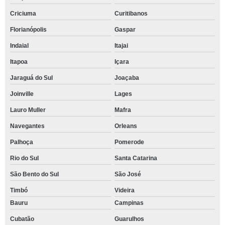
Criciuma
Curitibanos
Florianópolis
Gaspar
Indaial
Itajai
Itapoa
Içara
Jaraguá do Sul
Joaçaba
Joinville
Lages
Lauro Muller
Mafra
Navegantes
Orleans
Palhoça
Pomerode
Rio do Sul
Santa Catarina
São Bento do Sul
São José
Timbó
Videira
Bauru
Campinas
Cubatão
Guarulhos