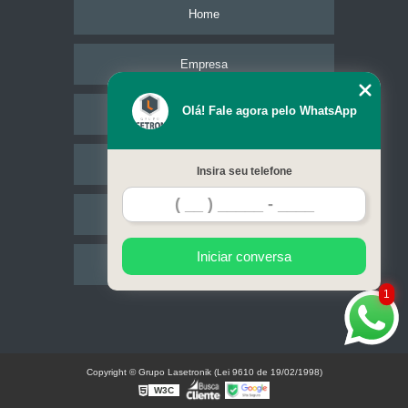
Home
Empresa
Olá! Fale agora pelo WhatsApp
Missão
Serviços
Insira seu telefone
Contato
Iniciar conversa
Mapa do site
1
Copyright © Grupo Lasetronik (Lei 9610 de 19/02/1998)
W3C