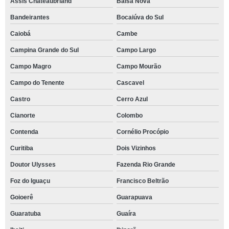
Assis Chateaubriand
Balsa Nova
Bandeirantes
Bocaiúva do Sul
Caiobá
Cambe
Campina Grande do Sul
Campo Largo
Campo Magro
Campo Mourão
Campo do Tenente
Cascavel
Castro
Cerro Azul
Cianorte
Colombo
Contenda
Cornélio Procópio
Curitiba
Dois Vizinhos
Doutor Ulysses
Fazenda Rio Grande
Foz do Iguaçu
Francisco Beltrão
Goioerê
Guarapuava
Guaratuba
Guaíra