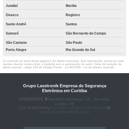
Jundiaí
Marilia
Osasco
Registro
Santo André
Santos
Sumaré
São Bernardo do Campo
São Caetano
São Paulo
Porto Alegre
Rio Grande do Sul
O conteúdo do texto desta página é de direito reservado. Sua reprodução, parcial ou total,
mesmo citando nossos links, é proibida sem a autorização do autor. Crime de violação de
direito autoral – artigo 184 do Código Penal –
Lei 9610/98 - Lei de direitos autorais
.
Grupo Lasetronik Empresa de Segurança
Eletrônica em Curitiba
Unidade01
Rua Arthur Geronasso, 131 - Boa Vista -
Curitiba - PR
CEP: 82560-500
(41) 3015-7100
(41) 99134-0448
contato@grupolasetronik.com.br