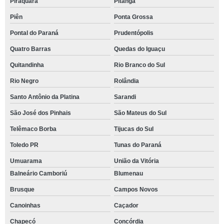
Piraquara
Pitanga
Piên
Ponta Grossa
Pontal do Paraná
Prudentópolis
Quatro Barras
Quedas do Iguaçu
Quitandinha
Rio Branco do Sul
Rio Negro
Rolândia
Santo Antônio da Platina
Sarandi
São José dos Pinhais
São Mateus do Sul
Telêmaco Borba
Tijucas do Sul
Toledo PR
Tunas do Paraná
Umuarama
União da Vitória
Balneário Camboriú
Blumenau
Brusque
Campos Novos
Canoinhas
Caçador
Chapecó
Concórdia