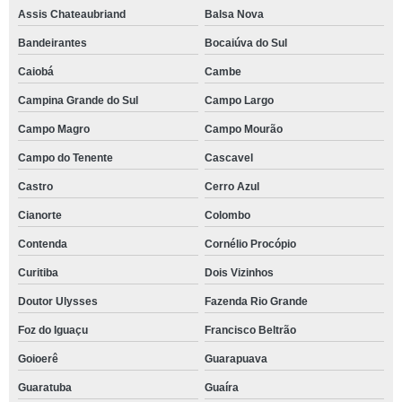
Assis Chateaubriand
Balsa Nova
Bandeirantes
Bocaiúva do Sul
Caiobá
Cambe
Campina Grande do Sul
Campo Largo
Campo Magro
Campo Mourão
Campo do Tenente
Cascavel
Castro
Cerro Azul
Cianorte
Colombo
Contenda
Cornélio Procópio
Curitiba
Dois Vizinhos
Doutor Ulysses
Fazenda Rio Grande
Foz do Iguaçu
Francisco Beltrão
Goioerê
Guarapuava
Guaratuba
Guaíra