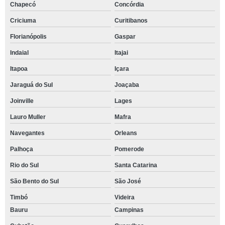
Chapecó
Concórdia
Criciuma
Curitibanos
Florianópolis
Gaspar
Indaial
Itajai
Itapoa
Içara
Jaraguá do Sul
Joaçaba
Joinville
Lages
Lauro Muller
Mafra
Navegantes
Orleans
Palhoça
Pomerode
Rio do Sul
Santa Catarina
São Bento do Sul
São José
Timbó
Videira
Bauru
Campinas