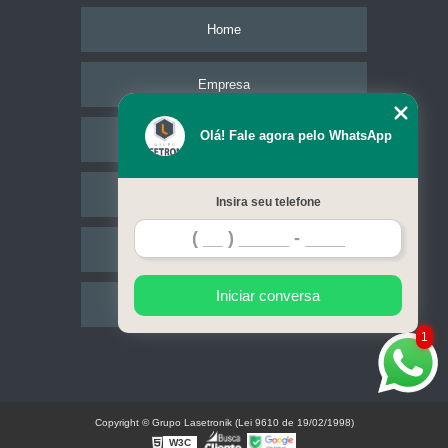
Home
Empresa
Olá! Fale agora pelo WhatsApp
Missão
Serviços
Insira seu telefone
Contato
Iniciar conversa
Mapa do site
1
Copyright © Grupo Lasetronik (Lei 9610 de 19/02/1998)
W3C