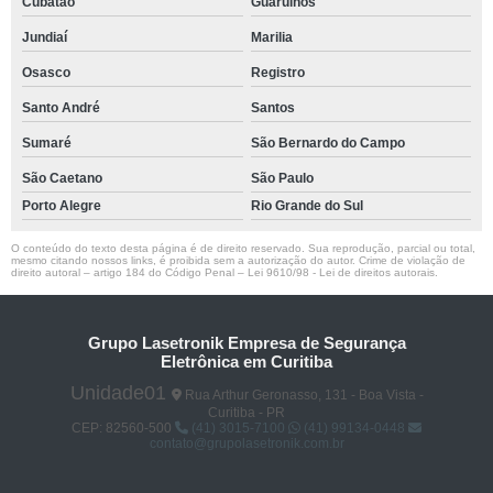
Cubatão
Guarulhos
Jundiaí
Marilia
Osasco
Registro
Santo André
Santos
Sumaré
São Bernardo do Campo
São Caetano
São Paulo
Porto Alegre
Rio Grande do Sul
O conteúdo do texto desta página é de direito reservado. Sua reprodução, parcial ou total,
mesmo citando nossos links, é proibida sem a autorização do autor. Crime de violação de
direito autoral – artigo 184 do Código Penal –
Lei 9610/98 - Lei de direitos autorais
.
Grupo Lasetronik Empresa de Segurança
Eletrônica em Curitiba
Unidade01
Rua Arthur Geronasso, 131 - Boa Vista -
Curitiba - PR
CEP: 82560-500
(41) 3015-7100
(41) 99134-0448
contato@grupolasetronik.com.br