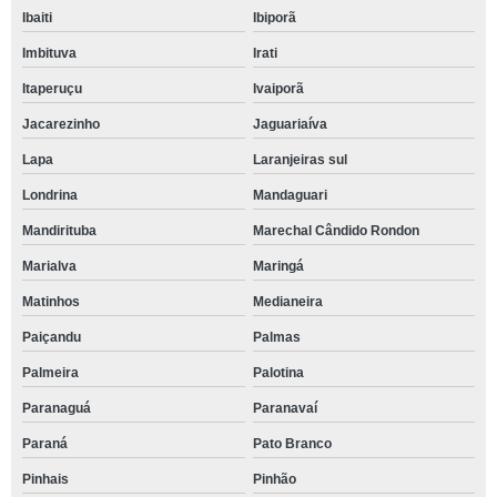
Ibaiti
Ibiporã
Imbituva
Irati
Itaperuçu
Ivaiporã
Jacarezinho
Jaguariaíva
Lapa
Laranjeiras sul
Londrina
Mandaguari
Mandirituba
Marechal Cândido Rondon
Marialva
Maringá
Matinhos
Medianeira
Paiçandu
Palmas
Palmeira
Palotina
Paranaguá
Paranavaí
Paraná
Pato Branco
Pinhais
Pinhão