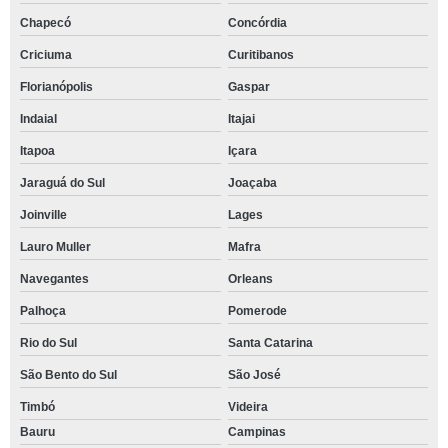
Chapecó
Concórdia
Criciuma
Curitibanos
Florianópolis
Gaspar
Indaial
Itajai
Itapoa
Içara
Jaraguá do Sul
Joaçaba
Joinville
Lages
Lauro Muller
Mafra
Navegantes
Orleans
Palhoça
Pomerode
Rio do Sul
Santa Catarina
São Bento do Sul
São José
Timbó
Videira
Bauru
Campinas