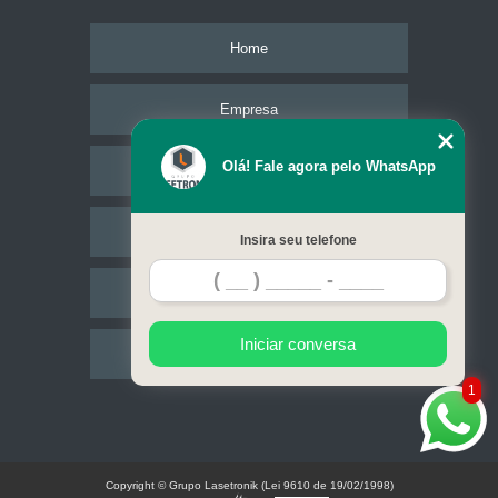
Home
Empresa
Olá! Fale agora pelo WhatsApp
Missão
Serviços
Insira seu telefone
Contato
Iniciar conversa
Mapa do site
1
Copyright © Grupo Lasetronik (Lei 9610 de 19/02/1998)