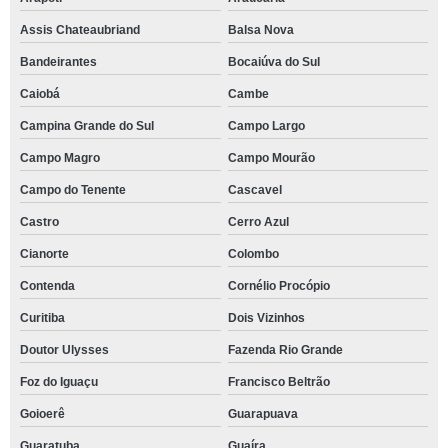
Assis Chateaubriand
Balsa Nova
Bandeirantes
Bocaiúva do Sul
Caiobá
Cambe
Campina Grande do Sul
Campo Largo
Campo Magro
Campo Mourão
Campo do Tenente
Cascavel
Castro
Cerro Azul
Cianorte
Colombo
Contenda
Cornélio Procópio
Curitiba
Dois Vizinhos
Doutor Ulysses
Fazenda Rio Grande
Foz do Iguaçu
Francisco Beltrão
Goioerê
Guarapuava
Guaratuba
Guaíra