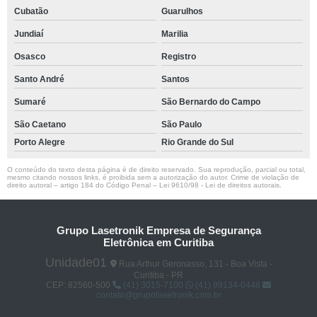
Cubatão
Guarulhos
Jundiaí
Marilia
Osasco
Registro
Santo André
Santos
Sumaré
São Bernardo do Campo
São Caetano
São Paulo
Porto Alegre
Rio Grande do Sul
O conteúdo do texto desta página é de direito reservado. Sua reprodução, parcial ou total,
mesmo citando nossos links, é proibida sem a autorização do autor. Crime de violação de
direito autoral – artigo 184 do Código Penal –
Lei 9610/98 - Lei de direitos autorais
.
Grupo Lasetronik Empresa de Segurança
Eletrônica em Curitiba
Unidade01
Rua Arthur Geronasso, 131 - Boa Vista -
Curitiba - PR
CEP: 82560-500
(41) 3015-7100
(41) 99134-0448
contato@grupolasetronik.com.br