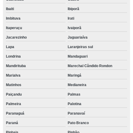
Ibaiti
Ibiporã
Imbituva
Irati
Itaperuçu
Ivaiporã
Jacarezinho
Jaguariaíva
Lapa
Laranjeiras sul
Londrina
Mandaguari
Mandirituba
Marechal Cândido Rondon
Marialva
Maringá
Matinhos
Medianeira
Paiçandu
Palmas
Palmeira
Palotina
Paranaguá
Paranavaí
Paraná
Pato Branco
Pinhais
Pinhão