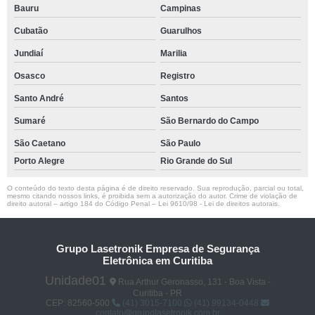
Bauru
Campinas
Cubatão
Guarulhos
Jundiaí
Marilia
Osasco
Registro
Santo André
Santos
Sumaré
São Bernardo do Campo
São Caetano
São Paulo
Porto Alegre
Rio Grande do Sul
O conteúdo do texto desta página é de direito reservado. Sua reprodução, parcial ou total,
mesmo citando nossos links, é proibida sem a autorização do autor. Crime de violação de
direito autoral – artigo 184 do Código Penal –
Lei 9610/98 - Lei de direitos autorais
.
Grupo Lasetronik Empresa de Segurança
Eletrônica em Curitiba
Unidade01
Rua Arthur Geronasso, 131 - Boa Vista -
Curitiba - PR
CEP: 82560-500
(41) 3015-7100
(41) 99134-0448
contato@grupolasetronik.com.br