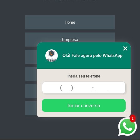
Home
Empresa
Olá! Fale agora pelo WhatsApp
Missão
Serviços
Insira seu telefone
Contato
Iniciar conversa
Mapa do site
1