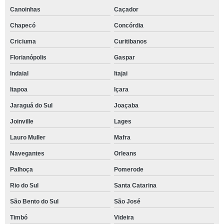
Canoinhas
Caçador
Chapecó
Concórdia
Criciuma
Curitibanos
Florianópolis
Gaspar
Indaial
Itajai
Itapoa
Içara
Jaraguá do Sul
Joaçaba
Joinville
Lages
Lauro Muller
Mafra
Navegantes
Orleans
Palhoça
Pomerode
Rio do Sul
Santa Catarina
São Bento do Sul
São José
Timbó
Videira