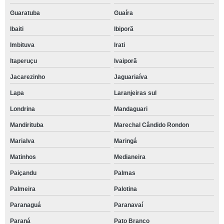
Guaratuba
Guaíra
Ibaiti
Ibiporã
Imbituva
Irati
Itaperuçu
Ivaiporã
Jacarezinho
Jaguariaíva
Lapa
Laranjeiras sul
Londrina
Mandaguari
Mandirituba
Marechal Cândido Rondon
Marialva
Maringá
Matinhos
Medianeira
Paiçandu
Palmas
Palmeira
Palotina
Paranaguá
Paranavaí
Paraná
Pato Branco