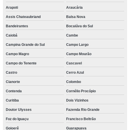
Arapoti
Araucária
Assis Chateaubriand
Balsa Nova
Bandeirantes
Bocaiúva do Sul
Caiobá
Cambe
Campina Grande do Sul
Campo Largo
Campo Magro
Campo Mourão
Campo do Tenente
Cascavel
Castro
Cerro Azul
Cianorte
Colombo
Contenda
Cornélio Procópio
Curitiba
Dois Vizinhos
Doutor Ulysses
Fazenda Rio Grande
Foz do Iguaçu
Francisco Beltrão
Goioerê
Guarapuava