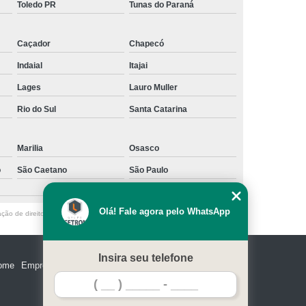
Toledo PR
Tunas do Paraná
Caçador
Chapecó
Indaial
Itajai
Lages
Lauro Muller
Rio do Sul
Santa Catarina
Marilia
Osasco
o
São Caetano
São Paulo
Olá! Fale agora pelo WhatsApp
ação de direito autoral – artigo 184 do Código Penal –
Lei 9610/98 - Lei de
Insira seu telefone
ome
Empresa
Missão
Serviços
Contato
Mapa do site