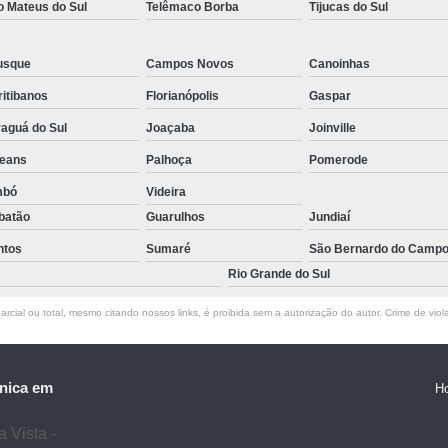
o Mateus do Sul
Telêmaco Borba
Tijucas do Sul
usque
Campos Novos
Canoinhas
itibanos
Florianópolis
Gaspar
aguá do Sul
Joaçaba
Joinville
leans
Palhoça
Pomerode
mbó
Videira
batão
Guarulhos
Jundiaí
ntos
Sumaré
São Bernardo do Camp
Rio Grande do Sul
rcial ou total, mesmo citando nossos links, é proibida sem a autorização do autor. Crime de viol
nica em
H
 Vista -