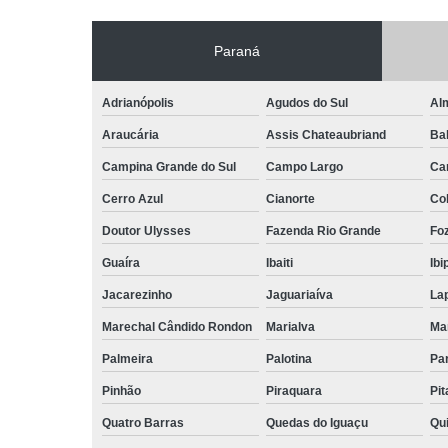
Paraná
Adrianópolis
Agudos do Sul
Al
Araucária
Assis Chateaubriand
Ba
Campina Grande do Sul
Campo Largo
Ca
Cerro Azul
Cianorte
Co
Doutor Ulysses
Fazenda Rio Grande
Foz
Guaíra
Ibaiti
Ibi
Jacarezinho
Jaguariaíva
La
Marechal Cândido Rondon
Marialva
Ma
Palmeira
Palotina
Pa
Pinhão
Piraquara
Pi
Quatro Barras
Quedas do Iguaçu
Qu