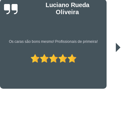
êndio
Projeto Executivo
Jonas
s em Suportes para CFTV
portes para Controle de Acesso
etrônica
Suporte Técnico em TI
Serviço de qualidade!