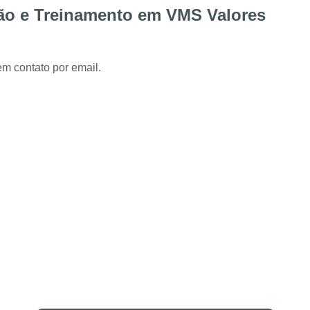
Instalação de Alarme Perimetral
Inst
ção e Treinamento em VMS Valores
Instalação e Manutenção Cerca Elétrica Spee
Manutenção de Segurança Eletrônica Curitiba
em contato por email.
Câmera para Acompanhamento de 
Instalação Câmeras Hikvision
Instalação 
Instalação de Câmera de Segurança Curitiba
Instalação de Câmeras Axis
Instalação de Sistem
Instalação e Configuração de Sistema para 
Desenvolvimento de 
Desenvolvimento de Proje
Desenvolvimento de Projetos em Automação P
Integração de VMS
Manutenção 