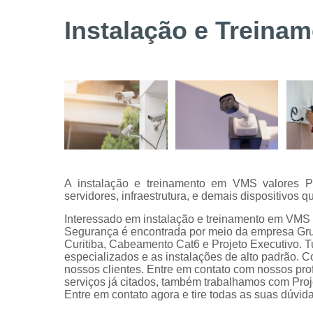
Serviços de
Instalação e Treina
instalação
de câmeras
de
segurança
Serviços
técnicos
A instalação e treinamento em VMS valores Por
servidores, infraestrutura, e demais dispositivos 
Interessado em instalação e treinamento em VMS 
Segurança é encontrada por meio da empresa Gr
Curitiba, Cabeamento Cat6 e Projeto Executivo. Tu
especializados e as instalações de alto padrão.
nossos clientes. Entre em contato com nossos prof
serviços já citados, também trabalhamos com Proj
Entre em contato agora e tire todas as suas dúvi