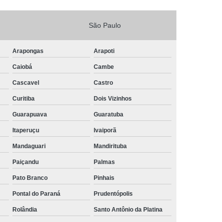
São Paulo
Arapongas
Arapoti
Caiobá
Cambe
Cascavel
Castro
Curitiba
Dois Vizinhos
Guarapuava
Guaratuba
Itaperuçu
Ivaiporã
Mandaguari
Mandirituba
Paiçandu
Palmas
Pato Branco
Pinhais
Pontal do Paraná
Prudentópolis
Rolândia
Santo Antônio da Platina