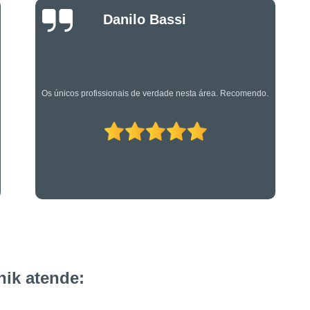
Projeto de Alarme de Inc
Luciano Rueda
Serviços Especializado
Oliveira
Serviços Especializados em Su
Suporte Técnico em Segurança El
Os caras são bons mesmo! Profissionais de primeira!
ik atende: