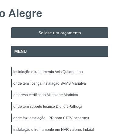
Evacuação
Alarme de Incêndio BOSCH
o Alegre
Alarme de Incêndio BOSCH Paraná
Instalação e Configuração de Mapa Sinótico
Solicite um orçamento
o de Sistema de Automação
H
Instalação e Manutenção de Cancela
MENU
Instalação e Manutenção de Commbox
 de Acesso
Empresa de Facilities
instalação e treinamento Axis Quitandinha
 de Fotovoltaico
Instalação de Para-raio
onde tem licença instalação BVMS Marialva
alação Elétrica
Manutenção de Energia Solar
empresa certificada Milestone Marialva
Manutenção de Energia Solar Paraná
onde tem suporte técnico Digifort Palhoça
Projeto Elétrico
Projeto SPDA
 Intrusão DSC
Alarme Fibra Microwave
onde faz instalação LPR para CFTV Itaperuçu
nicos
Empresa de Segurança Eletrônica
instalação e treinamento em NVR valores Indaial