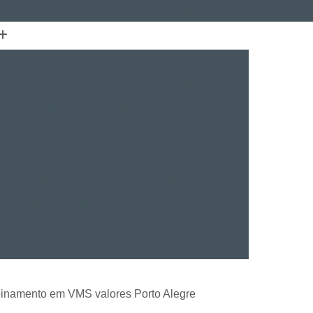
(41) 3015-7100
(41) 99134-0448
e
Certificação FLUKE
Fusão de Fibra
lação de Cabeamento Estruturado Furukawa
struturado Furukawa Curitiba
Estruturado Furukawa Paraná
rial
Instalação de Cabeamento Fibra óptica
TV
Projeto Cabeamento Estruturado
Instalação de Sistema de CFTV
Instalação de Sistema de CFTV Paraná
VR
Instalação e Treinamento Axis
Instalação e Treinamento em VMS
reinamento em VMS valores Porto Alegre
talação BVMS
Licenças Instalação Digifort