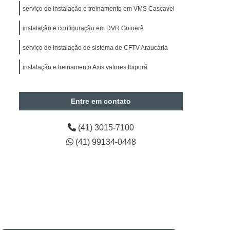
alação de Sistemas de Alarmes de Intrusão
serviço de instalação e treinamento em VMS Cascavel
drite
Manutenção de Segurança Eletrônica
instalação e configuração em DVR Goioerê
Manutenção de Segurança Eletrônica Paraná
serviço de instalação de sistema de CFTV Araucária
Obras
Instalação Câmeras BOSCH
instalação e treinamento Axis valores Ibiporã
de CFTV
Instalação de Câmera de Segurança
Instalação de Câmera de Segurança Paraná
Entre em contato
Instalação de Câmeras Intelbras
a de Análise de Vídeo
(41) 3015-7100
(41) 99134-0448
Contagem de Pessoas
Timelapse para Obras
Projetos em Automação
tos em Automação Curitiba
araná
Engenharia em Projetos de Segurança
Preventiva em Segurança Eletrônica