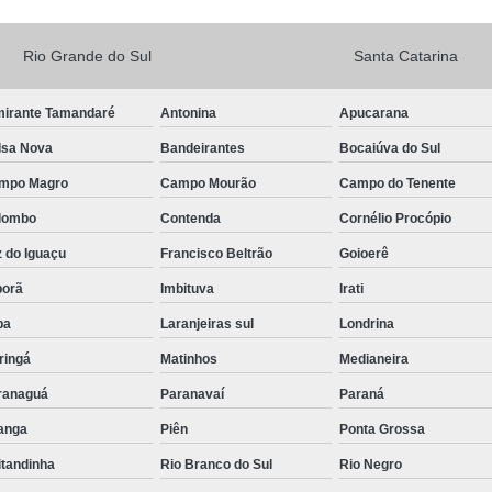
Rio Grande do Sul
Santa Catarina
mirante Tamandaré
Antonina
Apucarana
lsa Nova
Bandeirantes
Bocaiúva do Sul
mpo Magro
Campo Mourão
Campo do Tenente
lombo
Contenda
Cornélio Procópio
 do Iguaçu
Francisco Beltrão
Goioerê
porã
Imbituva
Irati
pa
Laranjeiras sul
Londrina
ringá
Matinhos
Medianeira
ranaguá
Paranavaí
Paraná
tanga
Piên
Ponta Grossa
itandinha
Rio Branco do Sul
Rio Negro