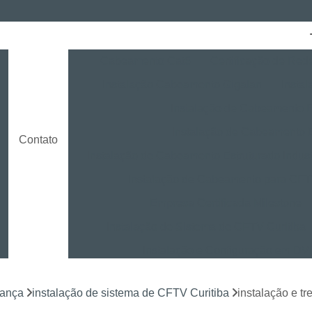
Cabeamento Cat6
Certificação de Red
Instalação Cabeamento Gigalan
Insta
o
Instalação de Cabeamento E
Instalação de Cabeamento 
Contato
Instalação de Cabeamento Estruturado Indust
Instalação de Cabeamento para CF
Empresa Certificada Milestone
Instalação de Sistema de CFTV Curitiba
Instalação e Configuração em D
Instalação e Treinamento em NVR
rança
instalação de sistema de CFTV Curitiba
instalação e t
Instalação LPR para CFTV
Licença Ins