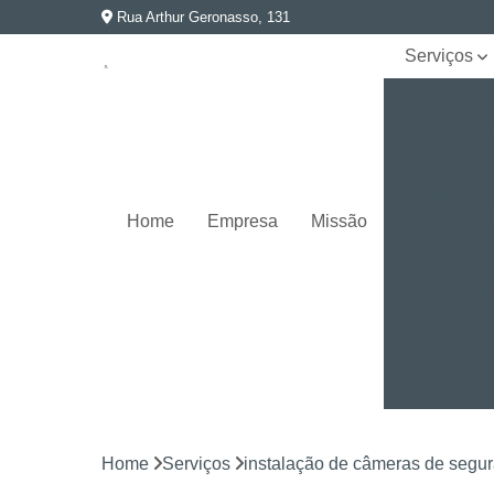
Rua Arthur Geronasso, 131
Serviços
Instalação
de
cabeament
estruturado
Instalação
de câmeras
Home
Empresa
Missão
de
segurança
Instalação
de sistema
de
automação
Rede
elétrica e
aterramento
Home
Serviços
instalação de câmeras de segu
Segurança
eletrônica