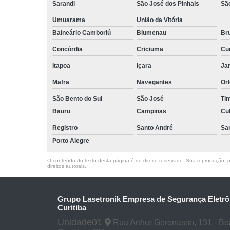
Sarandi
São José dos Pinhais
Sã
Umuarama
União da Vitória
Balneário Camboriú
Blumenau
Br
Concórdia
Criciuma
Cur
Itapoa
Içara
Jar
Mafra
Navegantes
Or
São Bento do Sul
São José
Ti
Bauru
Campinas
Cu
Registro
Santo André
Sa
Porto Alegre
O conteúdo do texto desta página é de direito reservado. Sua reprodução, pa
direitos autorais
.
Grupo Lasetronik Empresa de Segurança Eletrô
Curitiba
Unidade01
Rua Arthur Geronasso, 131 - Boa