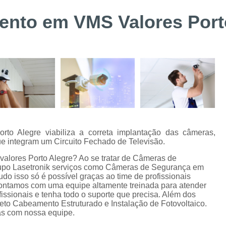
Suporte Técnico Digifort
Alarme de 
mento em VMS Valores Port
Alarme de Incêndio BOSCH Curitiba
Instalação de Sistemas de Controle de Acesso
Instalação e Configuraçã
Instalação e Manutenção de Bis BOSC
Instalação e Manutenção de Catracas
Integração de Sistema de Controle
Instalação de Energia Solar
Instalação
to Alegre viabiliza a correta implantação das câmeras,
que integram um Circuito Fechado de Televisão.
Instalação de Sistema de Aterramento
Inst
valores Porto Alegre? Ao se tratar de Câmeras de
Manutenção de Energia Solar Curitiba
upo Lasetronik serviços como Câmeras de Segurança em
do isso só é possível graças ao time de profissionais
Projeto e Instalação de SPDA
 Contamos com uma equipe altamente treinada para atender
issionais e tenha todo o suporte que precisa. Além dos
Alarme de Intrusão BOSCH
Alarme de
eto Cabeamento Estruturado e Instalação de Fotovoltaico.
das com nossa equipe.
Alarme Fibra Perimetral
Cofres Eletrô