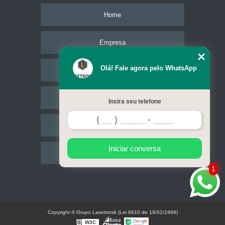
Home
Empresa
Olá! Fale agora pelo WhatsApp
Missão
Serviços
Insira seu telefone
Contato
Iniciar conversa
Mapa do site
1
Copyright © Grupo Lasetronik (Lei 9610 de 19/02/1998)
W3C