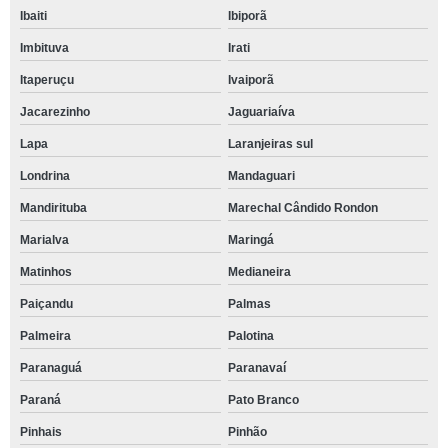
Ibaiti
Ibiporã
Imbituva
Irati
Itaperuçu
Ivaiporã
Jacarezinho
Jaguariaíva
Lapa
Laranjeiras sul
Londrina
Mandaguari
Mandirituba
Marechal Cândido Rondon
Marialva
Maringá
Matinhos
Medianeira
Paiçandu
Palmas
Palmeira
Palotina
Paranaguá
Paranavaí
Paraná
Pato Branco
Pinhais
Pinhão