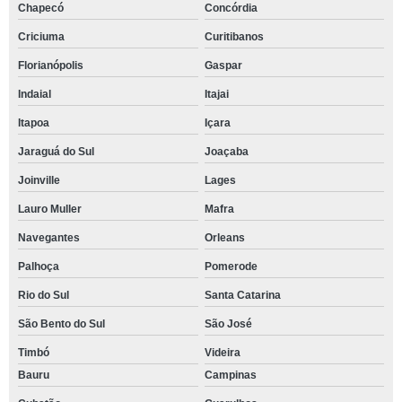
Chapecó
Concórdia
Criciuma
Curitibanos
Florianópolis
Gaspar
Indaial
Itajai
Itapoa
Içara
Jaraguá do Sul
Joaçaba
Joinville
Lages
Lauro Muller
Mafra
Navegantes
Orleans
Palhoça
Pomerode
Rio do Sul
Santa Catarina
São Bento do Sul
São José
Timbó
Videira
Bauru
Campinas