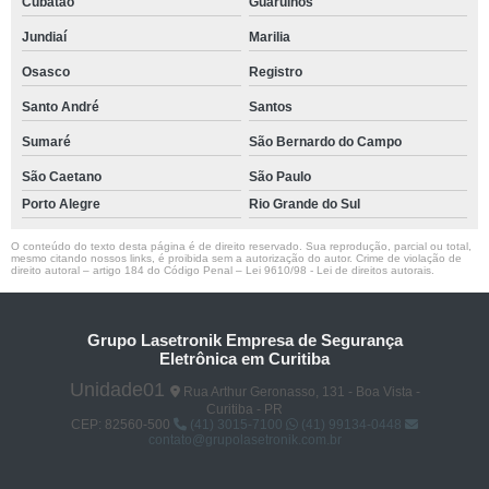
Cubatão
Guarulhos
Jundiaí
Marilia
Osasco
Registro
Santo André
Santos
Sumaré
São Bernardo do Campo
São Caetano
São Paulo
Porto Alegre
Rio Grande do Sul
O conteúdo do texto desta página é de direito reservado. Sua reprodução, parcial ou total,
mesmo citando nossos links, é proibida sem a autorização do autor. Crime de violação de
direito autoral – artigo 184 do Código Penal –
Lei 9610/98 - Lei de direitos autorais
.
Grupo Lasetronik Empresa de Segurança
Eletrônica em Curitiba
Unidade01
Rua Arthur Geronasso, 131 - Boa Vista -
Curitiba - PR
CEP: 82560-500
(41) 3015-7100
(41) 99134-0448
contato@grupolasetronik.com.br