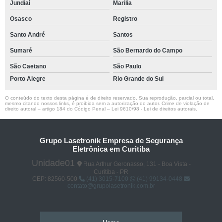
Jundiaí
Marilia
Osasco
Registro
Santo André
Santos
Sumaré
São Bernardo do Campo
São Caetano
São Paulo
Porto Alegre
Rio Grande do Sul
O conteúdo do texto desta página é de direito reservado. Sua reprodução, parcial ou total,
mesmo citando nossos links, é proibida sem a autorização do autor. Crime de violação de
direito autoral – artigo 184 do Código Penal –
Lei 9610/98 - Lei de direitos autorais
.
Grupo Lasetronik Empresa de Segurança
Eletrônica em Curitiba
Unidade01
Rua Arthur Geronasso, 131 - Boa Vista -
Curitiba - PR
CEP: 82560-500
(41) 3015-7100
(41) 99134-0448
contato@grupolasetronik.com.br