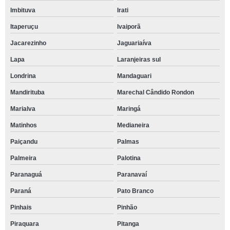
Imbituva
Irati
Itaperuçu
Ivaiporã
Jacarezinho
Jaguariaíva
Lapa
Laranjeiras sul
Londrina
Mandaguari
Mandirituba
Marechal Cândido Rondon
Marialva
Maringá
Matinhos
Medianeira
Paiçandu
Palmas
Palmeira
Palotina
Paranaguá
Paranavaí
Paraná
Pato Branco
Pinhais
Pinhão
Piraquara
Pitanga