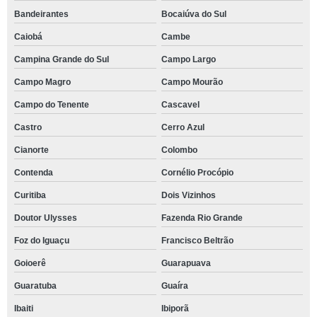
Bandeirantes
Bocaiúva do Sul
Caiobá
Cambe
Campina Grande do Sul
Campo Largo
Campo Magro
Campo Mourão
Campo do Tenente
Cascavel
Castro
Cerro Azul
Cianorte
Colombo
Contenda
Cornélio Procópio
Curitiba
Dois Vizinhos
Doutor Ulysses
Fazenda Rio Grande
Foz do Iguaçu
Francisco Beltrão
Goioerê
Guarapuava
Guaratuba
Guaíra
Ibaiti
Ibiporã