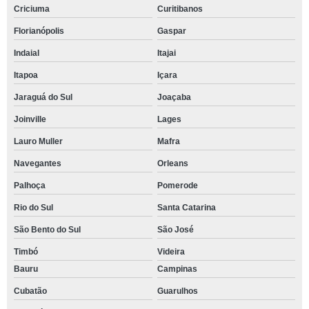
Criciuma
Curitibanos
Florianópolis
Gaspar
Indaial
Itajai
Itapoa
Içara
Jaraguá do Sul
Joaçaba
Joinville
Lages
Lauro Muller
Mafra
Navegantes
Orleans
Palhoça
Pomerode
Rio do Sul
Santa Catarina
São Bento do Sul
São José
Timbó
Videira
Bauru
Campinas
Cubatão
Guarulhos