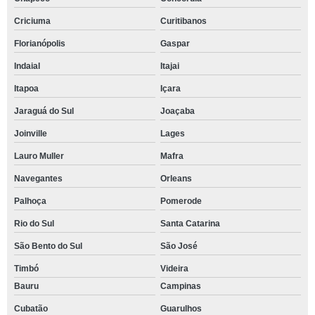
Criciuma
Curitibanos
Florianópolis
Gaspar
Indaial
Itajai
Itapoa
Içara
Jaraguá do Sul
Joaçaba
Joinville
Lages
Lauro Muller
Mafra
Navegantes
Orleans
Palhoça
Pomerode
Rio do Sul
Santa Catarina
São Bento do Sul
São José
Timbó
Videira
Bauru
Campinas
Cubatão
Guarulhos