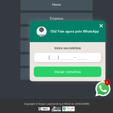
Home
Empresa
Olá! Fale agora pelo WhatsApp
Missão
Serviços
Insira seu telefone
Contato
Iniciar conversa
Mapa do site
1
Copyright © Grupo Lasetronik (Lei 9610 de 19/02/1998)
W3C