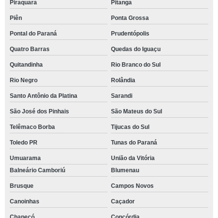
Piraquara
Pitanga
Piên
Ponta Grossa
Pontal do Paraná
Prudentópolis
Quatro Barras
Quedas do Iguaçu
Quitandinha
Rio Branco do Sul
Rio Negro
Rolândia
Santo Antônio da Platina
Sarandi
São José dos Pinhais
São Mateus do Sul
Telêmaco Borba
Tijucas do Sul
Toledo PR
Tunas do Paraná
Umuarama
União da Vitória
Balneário Camboriú
Blumenau
Brusque
Campos Novos
Canoinhas
Caçador
Chapecó
Concórdia