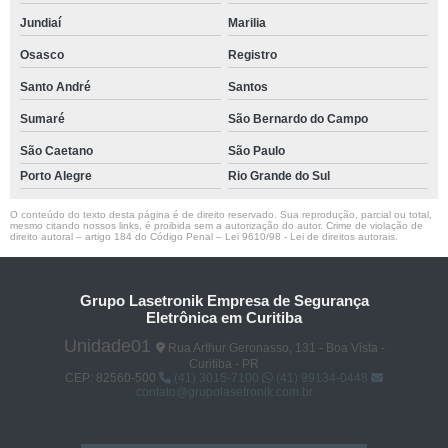
Jundiaí
Marilia
Osasco
Registro
Santo André
Santos
Sumaré
São Bernardo do Campo
São Caetano
São Paulo
Porto Alegre
Rio Grande do Sul
O conteúdo do texto desta página é de direito reservado. Sua reprodução, parcial ou total,
mesmo citando nossos links, é proibida sem a autorização do autor. Crime de violação de
direito autoral – artigo 184 do Código Penal –
Lei 9610/98 - Lei de direitos autorais
.
Grupo Lasetronik Empresa de Segurança
Eletrônica em Curitiba
Unidade01
Rua Arthur Geronasso, 131 - Boa Vista -
Curitiba - PR
CEP: 82560-500
(41) 3015-7100
(41) 99134-0448
contato@grupolasetronik.com.br