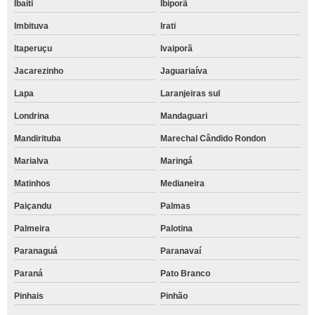
Ibaiti
Ibiporã
Imbituva
Irati
Itaperuçu
Ivaiporã
Jacarezinho
Jaguariaíva
Lapa
Laranjeiras sul
Londrina
Mandaguari
Mandirituba
Marechal Cândido Rondon
Marialva
Maringá
Matinhos
Medianeira
Paiçandu
Palmas
Palmeira
Palotina
Paranaguá
Paranavaí
Paraná
Pato Branco
Pinhais
Pinhão