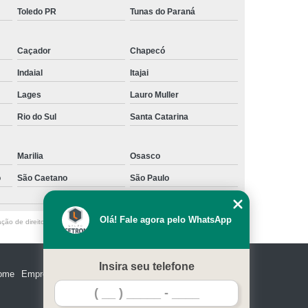
Toledo PR
Tunas do Paraná
Caçador
Chapecó
Indaial
Itajai
Lages
Lauro Muller
Rio do Sul
Santa Catarina
Marilia
Osasco
o
São Caetano
São Paulo
Olá! Fale agora pelo WhatsApp
ação de direito autoral – artigo 184 do Código Penal –
Lei 9610/98 - Lei de
Insira seu telefone
ome
Empresa
Missão
Serviços
Contato
Mapa do site