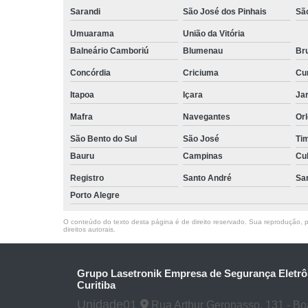
Sarandi
São José dos Pinhais
Sã
Umuarama
União da Vitória
Balneário Camboriú
Blumenau
Br
Concórdia
Criciuma
Cur
Itapoa
Içara
Jar
Mafra
Navegantes
Or
São Bento do Sul
São José
Ti
Bauru
Campinas
Cu
Registro
Santo André
Sa
Porto Alegre
O conteúdo do texto desta página é de direito reservado. Sua reprodução, pa
direitos autorais
.
Grupo Lasetronik Empresa de Segurança Eletrô
Curitiba
Unidade01
Rua Arthur Geronasso, 131 - Boa