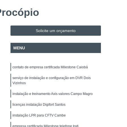
Evacuação
Alarme de Incêndio BOSCH
Procópio
Alarme de Incêndio BOSCH Paraná
Instalação e Configuração de Mapa Sinótico
Solicite um orçamento
o de Sistema de Automação
H
Instalação e Manutenção de Cancela
MENU
Instalação e Manutenção de Commbox
 de Acesso
Empresa de Facilities
contato de empresa certificada Milestone Caiobá
 de Fotovoltaico
Instalação de Para-raio
serviço de instalação e configuração em DVR Dois
alação Elétrica
Manutenção de Energia Solar
Vizinhos
Manutenção de Energia Solar Paraná
instalação e treinamento Axis valores Campo Magro
Projeto Elétrico
Projeto SPDA
licenças instalação Digifort Santos
 Intrusão DSC
Alarme Fibra Microwave
instalação LPR para CFTV Cambe
nicos
Empresa de Segurança Eletrônica
empresa certificada Milestone telefone Irati