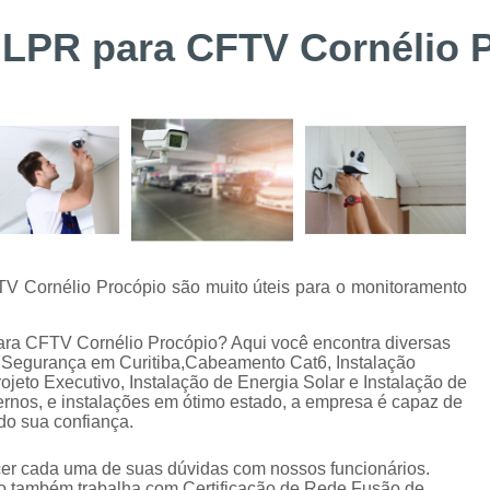
Suporte Técnico Digifort
Alarme de 
 LPR para CFTV Cornélio 
Alarme de Incêndio BOSCH Curitiba
Instalação de Sistemas de Controle de Acesso
Instalação e Configuraçã
Instalação e Manutenção de Bis BOSC
Instalação e Manutenção de Catracas
Integração de Sistema de Controle
Instalação de Energia Solar
Instalação
TV Cornélio Procópio são muito úteis para o monitoramento
Instalação de Sistema de Aterramento
Inst
ara CFTV Cornélio Procópio? Aqui você encontra diversas
Manutenção de Energia Solar Curitiba
 Segurança em Curitiba,Cabeamento Cat6, Instalação
Projeto Executivo, Instalação de Energia Solar e Instalação de
Projeto e Instalação de SPDA
os, e instalações em ótimo estado, a empresa é capaz de
do sua confiança.
Alarme de Intrusão BOSCH
Alarme de
Alarme Fibra Perimetral
Cofres Eletrô
ecer cada uma de suas dúvidas com nossos funcionários.
to também trabalha com Certificação de Rede Fusão de