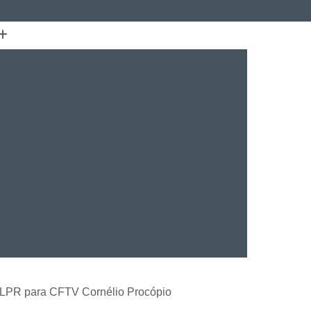
(41) 3015-7100
(41) 99134-0448
e
Certificação FLUKE
Fusão de Fibra
lação de Cabeamento Estruturado Furukawa
struturado Furukawa Curitiba
Estruturado Furukawa Paraná
rial
Instalação de Cabeamento Fibra óptica
TV
Projeto Cabeamento Estruturado
Instalação de Sistema de CFTV
Instalação de Sistema de CFTV Paraná
VR
Instalação e Treinamento Axis
Instalação e Treinamento em VMS
o LPR para CFTV Cornélio Procópio
talação BVMS
Licenças Instalação Digifort