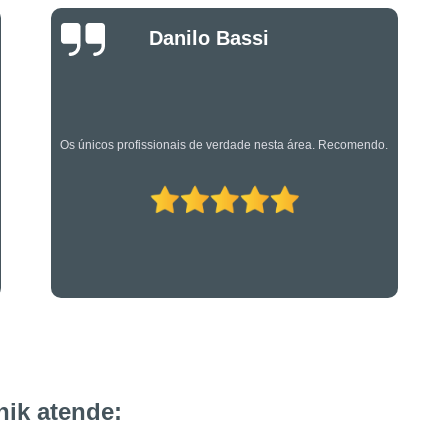
Projeto de Alarme de Inc
Luciano Rueda
Serviços Especializado
Oliveira
Serviços Especializados em Su
Suporte Técnico em Segurança El
Os caras são bons mesmo! Profissionais de primeira!
ik atende: