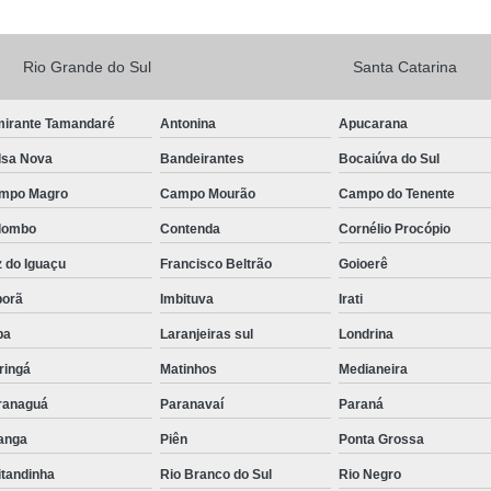
Rio Grande do Sul
Santa Catarina
mirante Tamandaré
Antonina
Apucarana
lsa Nova
Bandeirantes
Bocaiúva do Sul
mpo Magro
Campo Mourão
Campo do Tenente
lombo
Contenda
Cornélio Procópio
 do Iguaçu
Francisco Beltrão
Goioerê
porã
Imbituva
Irati
pa
Laranjeiras sul
Londrina
ringá
Matinhos
Medianeira
ranaguá
Paranavaí
Paraná
tanga
Piên
Ponta Grossa
itandinha
Rio Branco do Sul
Rio Negro