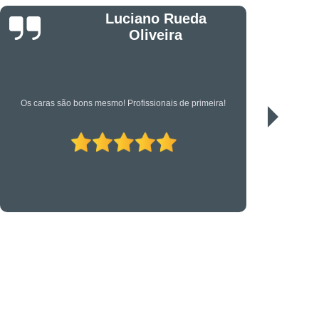
êndio
Projeto Executivo
Jonas
s em Suportes para CFTV
portes para Controle de Acesso
etrônica
Suporte Técnico em TI
Serviço de qualidade!