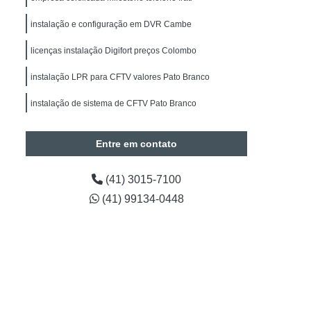
alação de Sistemas de Alarmes de Intrusão
instalação e configuração em DVR Cambe
drite
Manutenção de Segurança Eletrônica
licenças instalação Digifort preços Colombo
Manutenção de Segurança Eletrônica Paraná
Obras
Instalação Câmeras BOSCH
instalação LPR para CFTV valores Pato Branco
de CFTV
Instalação de Câmera de Segurança
instalação de sistema de CFTV Pato Branco
Instalação de Câmera de Segurança Paraná
Entre em contato
Instalação de Câmeras Intelbras
a de Análise de Vídeo
(41) 3015-7100
Contagem de Pessoas
Timelapse para Obras
(41) 99134-0448
Projetos em Automação
tos em Automação Curitiba
araná
Engenharia em Projetos de Segurança
Preventiva em Segurança Eletrônica