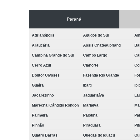
Paraná
Adrianópolis
Agudos do Sul
Al
Araucária
Assis Chateaubriand
Ba
Campina Grande do Sul
Campo Largo
Ca
Cerro Azul
Cianorte
Co
Doutor Ulysses
Fazenda Rio Grande
Foz
Guaíra
Ibaiti
Ibi
Jacarezinho
Jaguariaíva
La
Marechal Cândido Rondon
Marialva
Ma
Palmeira
Palotina
Pa
Pinhão
Piraquara
Pi
Quatro Barras
Quedas do Iguaçu
Qu