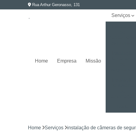
Rua Arthur Geronasso, 131
Serviços
Instalação
de
cabeament
estruturado
Instalação
de câmeras
Home
Empresa
Missão
de
segurança
Instalação
de sistema
de
automação
Rede
elétrica e
aterramento
Home
Serviços
instalação de câmeras de segu
Segurança
eletrônica