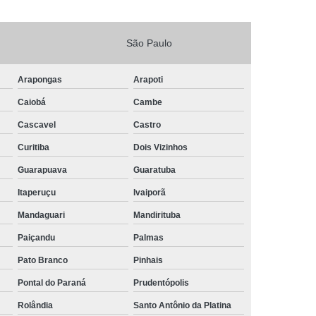
São Paulo
Arapongas
Arapoti
Caiobá
Cambe
Cascavel
Castro
Curitiba
Dois Vizinhos
Guarapuava
Guaratuba
Itaperuçu
Ivaiporã
Mandaguari
Mandirituba
Paiçandu
Palmas
Pato Branco
Pinhais
Pontal do Paraná
Prudentópolis
Rolândia
Santo Antônio da Platina