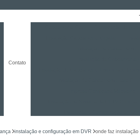
Cabeamento Cat6
Certificação de Red
Instalação Cabeamento Gigalan
Insta
o
Instalação de Cabeamento E
Instalação de Cabeamento 
Contato
Instalação de Cabeamento Estruturado Indust
Instalação de Cabeamento para CF
Empresa Certificada Milestone
Instalação de Sistema de CFTV Curitiba
Instalação e Configuração em D
Instalação e Treinamento em NVR
rança
instalação e configuração em DVR
onde faz instalaçã
Instalação LPR para CFTV
Licença Ins