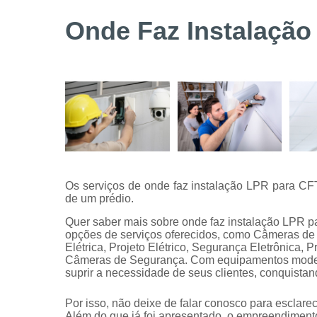
Serviços de
Onde Faz Instalação
instalação
de câmeras
de
segurança
Serviços
técnicos
Os serviços de onde faz instalação LPR para CF
de um prédio.
Quer saber mais sobre onde faz instalação LPR p
opções de serviços oferecidos, como Câmeras de
Elétrica, Projeto Elétrico, Segurança Eletrônica, 
Câmeras de Segurança. Com equipamentos modern
suprir a necessidade de seus clientes, conquistan
Por isso, não deixe de falar conosco para esclar
Além do que já foi apresentado, o empreendimen