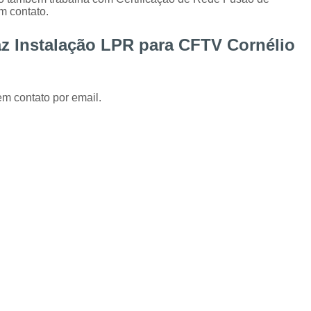
Instalação de Alarme Perimetral
Inst
m contato.
Instalação e Manutenção Cerca Elétrica Spee
z Instalação LPR para CFTV Cornélio
Manutenção de Segurança Eletrônica Curitiba
Câmera para Acompanhamento de 
em contato por email.
Instalação Câmeras Hikvision
Instalação 
Instalação de Câmera de Segurança Curitiba
Instalação de Câmeras Axis
Instalação de Sistem
Instalação e Configuração de Sistema para 
Desenvolvimento de 
Desenvolvimento de Proje
Desenvolvimento de Projetos em Automação P
Integração de VMS
Manutenção 