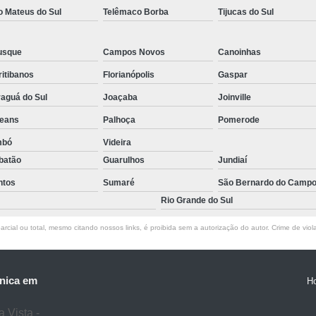
o Mateus do Sul
Telêmaco Borba
Tijucas do Sul
usque
Campos Novos
Canoinhas
itibanos
Florianópolis
Gaspar
aguá do Sul
Joaçaba
Joinville
leans
Palhoça
Pomerode
mbó
Videira
batão
Guarulhos
Jundiaí
ntos
Sumaré
São Bernardo do Camp
Rio Grande do Sul
rcial ou total, mesmo citando nossos links, é proibida sem a autorização do autor. Crime de viol
nica em
H
 Vista -