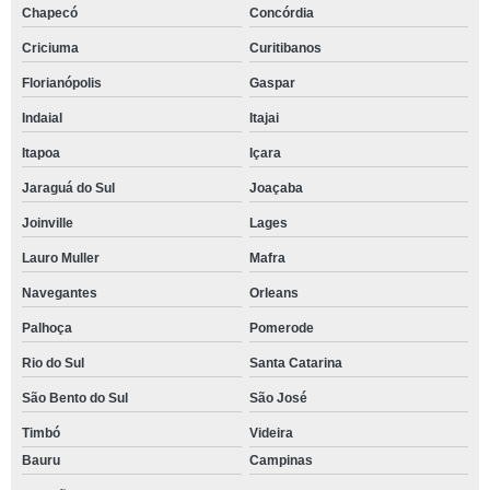
Chapecó
Concórdia
Criciuma
Curitibanos
Florianópolis
Gaspar
Indaial
Itajai
Itapoa
Içara
Jaraguá do Sul
Joaçaba
Joinville
Lages
Lauro Muller
Mafra
Navegantes
Orleans
Palhoça
Pomerode
Rio do Sul
Santa Catarina
São Bento do Sul
São José
Timbó
Videira
Bauru
Campinas