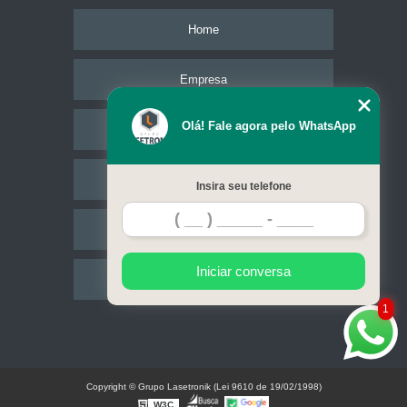
Home
Empresa
Olá! Fale agora pelo WhatsApp
Missão
Serviços
Insira seu telefone
Contato
Iniciar conversa
Mapa do site
1
Copyright © Grupo Lasetronik (Lei 9610 de 19/02/1998)
W3C