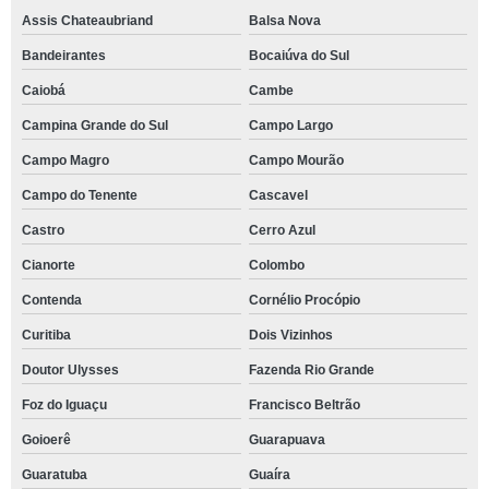
Assis Chateaubriand
Balsa Nova
Bandeirantes
Bocaiúva do Sul
Caiobá
Cambe
Campina Grande do Sul
Campo Largo
Campo Magro
Campo Mourão
Campo do Tenente
Cascavel
Castro
Cerro Azul
Cianorte
Colombo
Contenda
Cornélio Procópio
Curitiba
Dois Vizinhos
Doutor Ulysses
Fazenda Rio Grande
Foz do Iguaçu
Francisco Beltrão
Goioerê
Guarapuava
Guaratuba
Guaíra