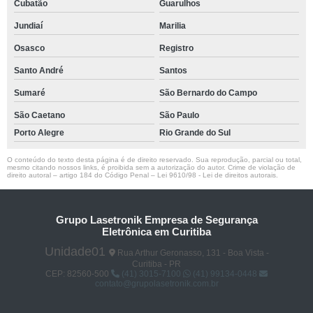
Cubatão
Guarulhos
Jundiaí
Marilia
Osasco
Registro
Santo André
Santos
Sumaré
São Bernardo do Campo
São Caetano
São Paulo
Porto Alegre
Rio Grande do Sul
O conteúdo do texto desta página é de direito reservado. Sua reprodução, parcial ou total,
mesmo citando nossos links, é proibida sem a autorização do autor. Crime de violação de
direito autoral – artigo 184 do Código Penal –
Lei 9610/98 - Lei de direitos autorais
.
Grupo Lasetronik Empresa de Segurança
Eletrônica em Curitiba
Unidade01
Rua Arthur Geronasso, 131 - Boa Vista -
Curitiba - PR
CEP: 82560-500
(41) 3015-7100
(41) 99134-0448
contato@grupolasetronik.com.br