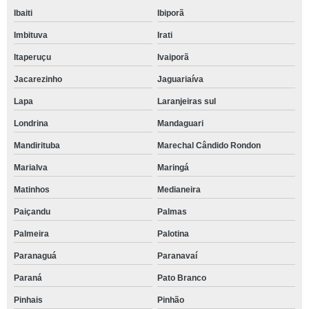
Ibaiti
Ibiporã
Imbituva
Irati
Itaperuçu
Ivaiporã
Jacarezinho
Jaguariaíva
Lapa
Laranjeiras sul
Londrina
Mandaguari
Mandirituba
Marechal Cândido Rondon
Marialva
Maringá
Matinhos
Medianeira
Paiçandu
Palmas
Palmeira
Palotina
Paranaguá
Paranavaí
Paraná
Pato Branco
Pinhais
Pinhão