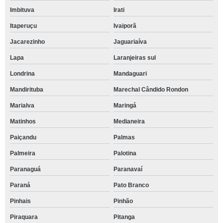
Imbituva
Irati
Itaperuçu
Ivaiporã
Jacarezinho
Jaguariaíva
Lapa
Laranjeiras sul
Londrina
Mandaguari
Mandirituba
Marechal Cândido Rondon
Marialva
Maringá
Matinhos
Medianeira
Paiçandu
Palmas
Palmeira
Palotina
Paranaguá
Paranavaí
Paraná
Pato Branco
Pinhais
Pinhão
Piraquara
Pitanga