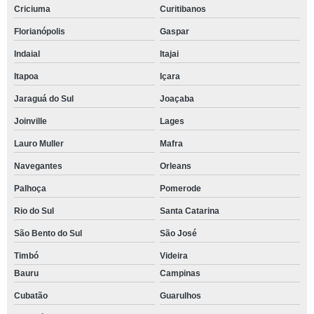
Criciuma
Curitibanos
Florianópolis
Gaspar
Indaial
Itajai
Itapoa
Içara
Jaraguá do Sul
Joaçaba
Joinville
Lages
Lauro Muller
Mafra
Navegantes
Orleans
Palhoça
Pomerode
Rio do Sul
Santa Catarina
São Bento do Sul
São José
Timbó
Videira
Bauru
Campinas
Cubatão
Guarulhos