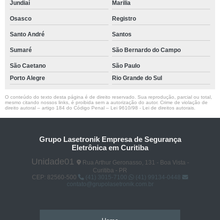
Jundiaí
Marilia
Osasco
Registro
Santo André
Santos
Sumaré
São Bernardo do Campo
São Caetano
São Paulo
Porto Alegre
Rio Grande do Sul
O conteúdo do texto desta página é de direito reservado. Sua reprodução, parcial ou total,
mesmo citando nossos links, é proibida sem a autorização do autor. Crime de violação de
direito autoral – artigo 184 do Código Penal –
Lei 9610/98 - Lei de direitos autorais
.
Grupo Lasetronik Empresa de Segurança
Eletrônica em Curitiba
Unidade01
Rua Arthur Geronasso, 131 - Boa Vista -
Curitiba - PR
CEP: 82560-500
(41) 3015-7100
(41) 99134-0448
contato@grupolasetronik.com.br