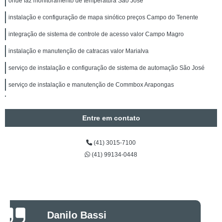
onde faz monitoramento de temperatura São José
instalação e configuração de mapa sinótico preços Campo do Tenente
integração de sistema de controle de acesso valor Campo Magro
instalação e manutenção de catracas valor Marialva
serviço de instalação e configuração de sistema de automação São José
serviço de instalação e manutenção de Commbox Arapongas
alarme de evacuação Orleans
Entre em contato
integração de sistema de controle de acesso valor Rio Branco do Sul
onde faz instalação e manutenção de cancela Arapoti
(41) 3015-7100
integração de sistema de controle de acesso São José dos Pinhais
(41) 99134-0448
instalação e manutenção de cancela São Bento do Sul
serviço de acionamento remoto equipamentos Agudos do Sul
onde faz instalação e manutenção de Commbox Mafra
Luciano Rueda
Oliveira
onde faz acionamento remoto equipamentos Dois Vizinhos