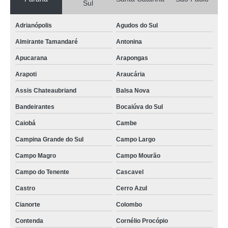
Sul
monitoramento de temperatura valor Rio Negro
Adrianópolis
Agudos do Sul
instalação e manutenção de catracas Castro
Almirante Tamandaré
Antonina
onde faz instalação e configuração de mapa sinótico Videira
Apucarana
Arapongas
alarme de incêndio BOSCH Mandirituba
Arapoti
Araucária
alarme de evacuação preços Laranjeiras sul
Assis Chateaubriand
Balsa Nova
onde tem alarme de incêndio BOSCH Fazenda Rio Grande
Bandeirantes
Bocaiúva do Sul
alarme de incêndio BOSCH Antonina
Caiobá
Cambe
onde faz instalação e configuração de sistema de automação Caiobá
Campina Grande do Sul
Campo Largo
instalação e configuração de mapa sinótico valor Pontal do Paraná
Campo Magro
Campo Mourão
acionamento remoto equipamentos valor Jaguariaíva
Campo do Tenente
Cascavel
onde faz instalação e manutenção de bis BOSCH Brusque
Castro
Cerro Azul
instalação e manutenção de Commbox valor Jundiaí
Cianorte
Colombo
monitoramento de temperatura preços Rio Negro
Contenda
Cornélio Procópio