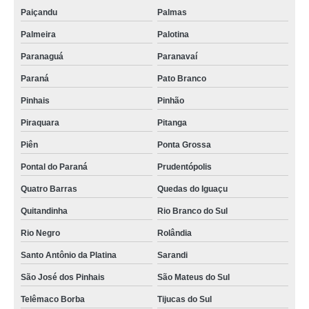
instalação e manutenção de catracas valor Lages
Paiçandu
Palmas
integração de sistema de controle de acesso Canoinhas
Palmeira
Palotina
serviço de instalação e manutenção de catracas Timbó
Paranaguá
Paranavaí
instalação e manutenção de Commbox Içara
Paraná
Pato Branco
instalação e configuração de sistema de automação preços Adrianópolis
Pinhais
Pinhão
instalação de sistemas de controle de acesso preços Guaíra
Piraquara
Pitanga
onde faz instalação e manutenção de catracas Lapa
Piên
Ponta Grossa
Pontal do Paraná
Prudentópolis
monitoramento de temperatura Lages
Quatro Barras
Quedas do Iguaçu
instalação de sistemas de controle de acesso preços Caiobá
Quitandinha
Rio Branco do Sul
instalação de sistemas de controle de acesso Porto Alegre
Rio Negro
Rolândia
alarme de incêndio BOSCH preços Guarulhos
Santo Antônio da Platina
Sarandi
instalação de sistemas de controle de acesso valor Guaratuba
São José dos Pinhais
São Mateus do Sul
acionamento remoto equipamentos Francisco Beltrão
Telêmaco Borba
Tijucas do Sul
instalação e manutenção de bis BOSCH valor Guaratuba