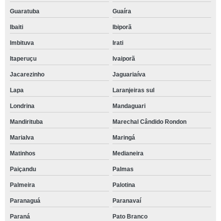
Guaratuba
Guaíra
Ibaiti
Ibiporã
Imbituva
Irati
Itaperuçu
Ivaiporã
Jacarezinho
Jaguariaíva
Lapa
Laranjeiras sul
Londrina
Mandaguari
Mandirituba
Marechal Cândido Rondon
Marialva
Maringá
Matinhos
Medianeira
Paiçandu
Palmas
Palmeira
Palotina
Paranaguá
Paranavaí
Paraná
Pato Branco