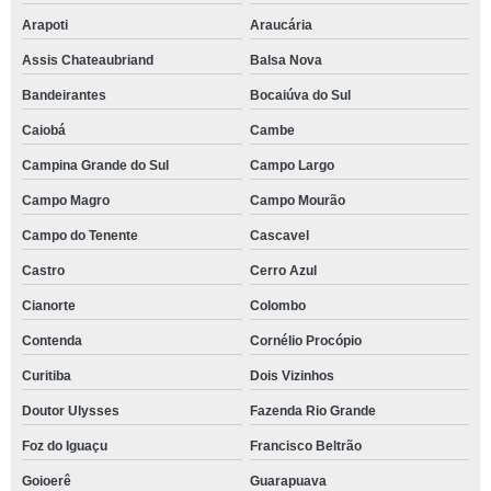
Arapoti
Araucária
Assis Chateaubriand
Balsa Nova
Bandeirantes
Bocaiúva do Sul
Caiobá
Cambe
Campina Grande do Sul
Campo Largo
Campo Magro
Campo Mourão
Campo do Tenente
Cascavel
Castro
Cerro Azul
Cianorte
Colombo
Contenda
Cornélio Procópio
Curitiba
Dois Vizinhos
Doutor Ulysses
Fazenda Rio Grande
Foz do Iguaçu
Francisco Beltrão
Goioerê
Guarapuava