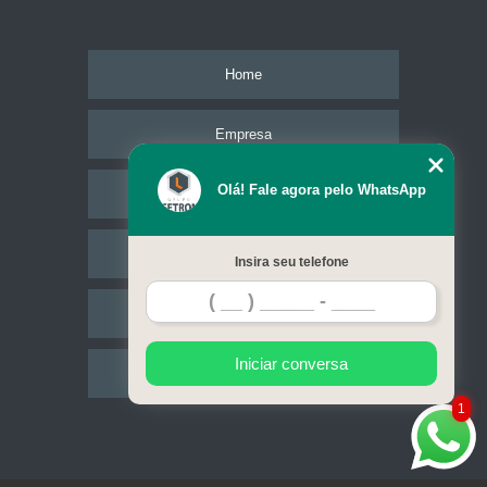
Home
Empresa
Olá! Fale agora pelo WhatsApp
Missão
Serviços
Insira seu telefone
Contato
Iniciar conversa
Mapa do site
1