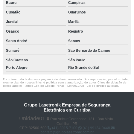
Bauru
Campinas
Cubatão
Guarulhos
Jundiaí
Marilia
Osasco
Registro
Santo André
Santos
Sumaré
São Bernardo do Campo
São Caetano
São Paulo
Porto Alegre
Rio Grande do Sul
O conteúdo do texto desta página é de direito reservado. Sua reprodução, parcial ou total,
mesmo citando nossos links, é proibida sem a autorização do autor. Crime de violação de
direito autoral – artigo 184 do Código Penal –
Lei 9610/98 - Lei de direitos autorais
.
Grupo Lasetronik Empresa de Segurança
Eletrônica em Curitiba
Unidade01
Rua Arthur Geronasso, 131 - Boa Vista -
Curitiba - PR
CEP: 82560-500
(41) 3015-7100
(41) 99134-0448
contato@grupolasetronik.com.br