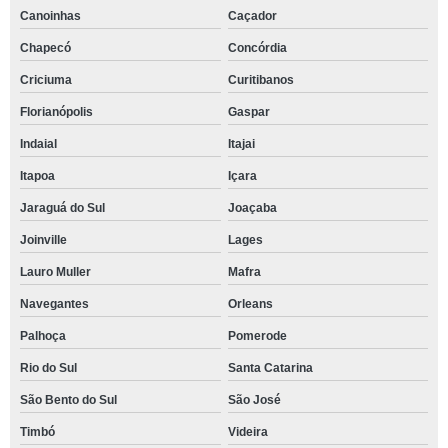
Canoinhas
Caçador
Chapecó
Concórdia
Criciuma
Curitibanos
Florianópolis
Gaspar
Indaial
Itajai
Itapoa
Içara
Jaraguá do Sul
Joaçaba
Joinville
Lages
Lauro Muller
Mafra
Navegantes
Orleans
Palhoça
Pomerode
Rio do Sul
Santa Catarina
São Bento do Sul
São José
Timbó
Videira