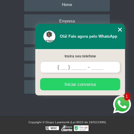
Home
Empresa
Olá! Fale agora pelo WhatsApp
Missão
Serviços
Insira seu telefone
Contato
Iniciar conversa
Mapa do site
1
Copyright © Grupo Lasetronik (Lei 9610 de 19/02/1998)
W3C