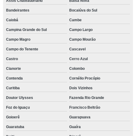
Assis Chateaubriand
Balsa Nova
Bandeirantes
Bocaiúva do Sul
Caiobá
Cambe
Campina Grande do Sul
Campo Largo
Campo Magro
Campo Mourão
Campo do Tenente
Cascavel
Castro
Cerro Azul
Cianorte
Colombo
Contenda
Cornélio Procópio
Curitiba
Dois Vizinhos
Doutor Ulysses
Fazenda Rio Grande
Foz do Iguaçu
Francisco Beltrão
Goioerê
Guarapuava
Guaratuba
Guaíra