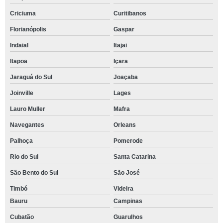
Criciuma
Curitibanos
Florianópolis
Gaspar
Indaial
Itajai
Itapoa
Içara
Jaraguá do Sul
Joaçaba
Joinville
Lages
Lauro Muller
Mafra
Navegantes
Orleans
Palhoça
Pomerode
Rio do Sul
Santa Catarina
São Bento do Sul
São José
Timbó
Videira
Bauru
Campinas
Cubatão
Guarulhos