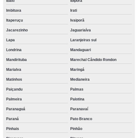
Ibaiti
Ibiporã
Imbituva
Irati
Itaperuçu
Ivaiporã
Jacarezinho
Jaguariaíva
Lapa
Laranjeiras sul
Londrina
Mandaguari
Mandirituba
Marechal Cândido Rondon
Marialva
Maringá
Matinhos
Medianeira
Paiçandu
Palmas
Palmeira
Palotina
Paranaguá
Paranavaí
Paraná
Pato Branco
Pinhais
Pinhão