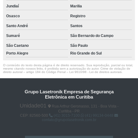
Jundiaí
Marilia
Osasco
Registro
Santo André
Santos
Sumaré
São Bernardo do Campo
São Caetano
São Paulo
Porto Alegre
Rio Grande do Sul
O conteúdo do texto desta página é de direito reservado. Sua reprodução, parcial ou total,
mesmo citando nossos links, é proibida sem a autorização do autor. Crime de violação de
direito autoral – artigo 184 do Código Penal –
Lei 9610/98 - Lei de direitos autorais
.
Grupo Lasetronik Empresa de Segurança
Eletrônica em Curitiba
Unidade01
Rua Arthur Geronasso, 131 - Boa Vista -
Curitiba - PR
CEP: 82560-500
(41) 3015-7100
(41) 99134-0448
contato@grupolasetronik.com.br