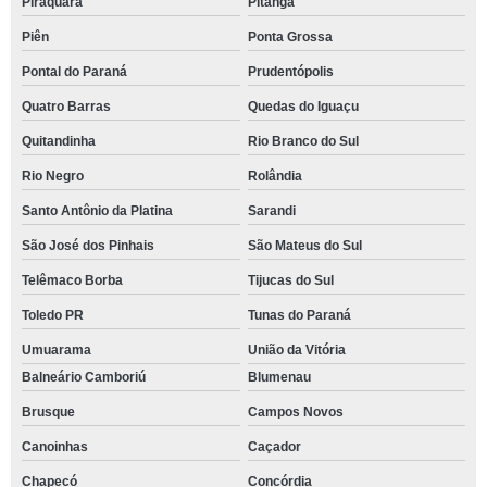
Piraquara
Pitanga
Piên
Ponta Grossa
Pontal do Paraná
Prudentópolis
Quatro Barras
Quedas do Iguaçu
Quitandinha
Rio Branco do Sul
Rio Negro
Rolândia
Santo Antônio da Platina
Sarandi
São José dos Pinhais
São Mateus do Sul
Telêmaco Borba
Tijucas do Sul
Toledo PR
Tunas do Paraná
Umuarama
União da Vitória
Balneário Camboriú
Blumenau
Brusque
Campos Novos
Canoinhas
Caçador
Chapecó
Concórdia